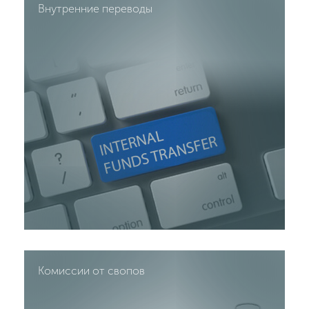
Внутренние переводы
Комиссии от свопов