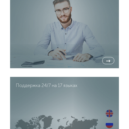
→
Поддержка 24/7 на 17 языках