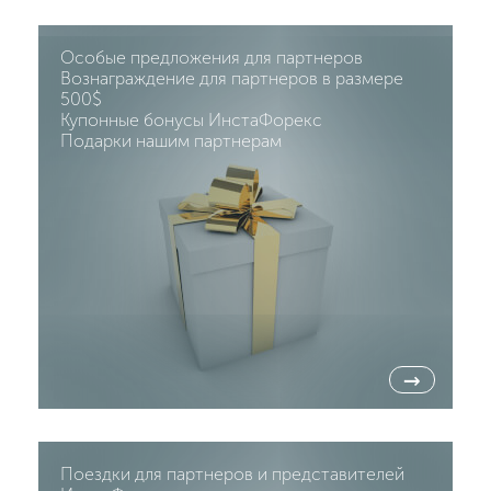
Особые предложения для партнеров
Вознаграждение для партнеров в размере
500$
Купонные бонусы ИнстаФорекс
Подарки нашим партнерам
→
Поездки для партнеров и представителей