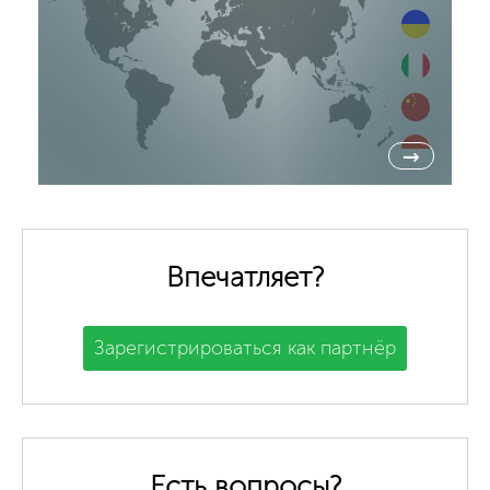
→
Впечатляет?
Зарегистрироваться как партнёр
Есть вопросы?