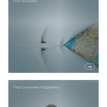
ИнстаФорекс
→
Персональная поддержка