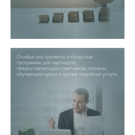
Особые инструменты и бонусные
программы для партнеров,
предоставляющих советников, сигналы,
обучающие курсы и другие подобные услуги