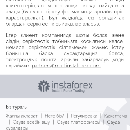
клиенттеріңіз оны шот ашқан кезде пайдалана
алады (бұл үшін тіркеу формасында арнайы өріс
қарастырылған). Бұл жағдайда сіз сондай-ақ
олардан серіктестік сыйақылар аласыз.
Егер клиент компанияда шоты болса және
сіздің серіктестік тобыңызға қосылғысы келсе,
немесе серіктестік сілтемемен жұмыс істеу
бойынша басқа сұрақтарыңыз болса,
электрондық пошта арқылы хабарласуыңызды
сұраймыз:
partners@mail.instaforex.com
.
Біз туралы
|
|
|
Жалпы ақпарат
Неге біз?
Регулировка
Құжаттама
|
|
|
Сауда есебін ашу
Сауда платформасы
Сауда
құралдары