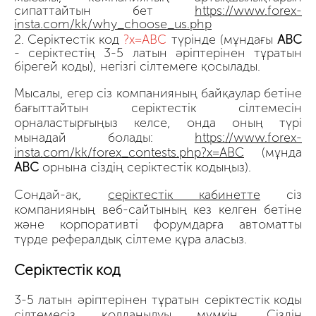
сипаттайтын бет
https://www.forex-
insta.com/kk/why_choose_us.php
Серіктестік код
?x=ABC
түрінде (мұндағы
ABC
- серіктестің 3-5 латын әріптерінен тұратын
бірегей коды), негізгі сілтемеге қосылады.
Мысалы, егер сіз компанияның байқаулар бетіне
бағыттайтын серіктестік сілтемесін
орналастырғыңыз келсе, онда оның түрі
мынадай болады:
https://www.forex-
insta.com/kk/forex_contests.php?x=ABC
(мұнда
АВС
орнына сіздің серіктестік кодыңыз).
Сондай-ақ,
серіктестік кабинетте
сіз
компанияның веб-сайтының кез келген бетіне
және корпоративті форумдарға автоматты
түрде рефералдық сілтеме құра аласыз.
Серіктестік код
3-5 латын әріптерінен тұратын серіктестік коды
сілтемесіз қолданылуы мүмкін. Сіздің