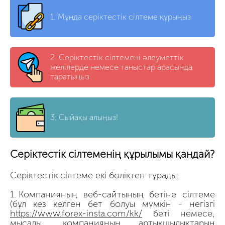
1.
Мұнда серіктестік сілтеме құрыңыз
2.
Серіктестік сілтемені әлеуметтік
желілерде немесе таныстар арасында
таратыңыз
3.
Сыйақы алыңыз!
Серіктестік сілтеменің құрылымы қандай?
Серіктестік сілтеме екі бөліктен тұрады:
Компанияның веб-сайтының бетіне сілтеме
(бұл кез келген бет болуы мүмкін - негізгі
https://www.forex-insta.com/kk/
беті немесе,
мысалы, компанияның артықшылықтарын