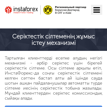
ИнстаФорекс-ге өту
Серіктестік сілтеменің жұмыс
істеу механизмі
Тартылған клиенттерді есепке алудың негізгі
механизмі - әрбір серіктес үшін бірегей
серіктестік сілтеме. Осы сілтеме арқылы өтіп,
ИнстаФорекс-да соңғы серіктестік сілтемені
келген сәттен бастап алты ай ішінде сауда
шотын ашқан пайдаланушылар автоматты түрде
сілтеме иесінің серіктестік тобына жазылады.
Мұндай клиенттерден серіктес комиссиондық
сыйақы алады.