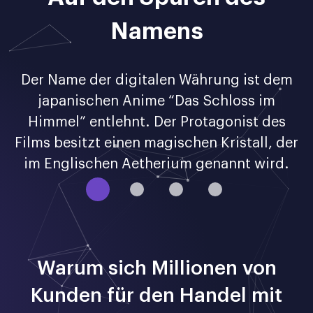
rs
Namens
k
Der Name der digitalen Währung ist dem
W
e
japanischen Anime “Das Schloss im
e.
Himmel” entlehnt. Der Protagonist des
i
Films besitzt einen magischen Kristall, der
im Englischen Aetherium genannt wird.
Warum sich Millionen von
Kunden für den Handel mit