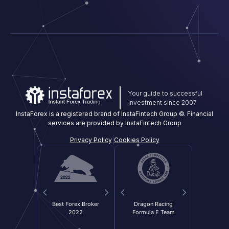
Your guide to successful
investment since 2007
InstaForex is a registered brand of InstaFintech Group ©. Financial
services are provided by InstaFintech Group
Privacy Policy
Cookies Policy
x Loprais
Best Forex Broker
Dragon Racing
Best Affiliate
InstaFor
Most In
HKM Zvolen
ker 2022
am
2022
Formula E Team
Program 2022
Forex Br
T
 America