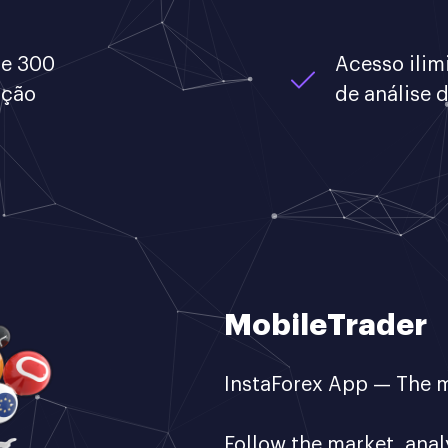
de 300
Acesso ilimi
ação
de análise
MobileTrader
InstaForex App — The m
Follow the market, anal