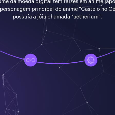
ome da moeda digital tem raízes em anime japo
personagem principal do anime "Castelo no C
possuía a jóia chamada "aetherium”.