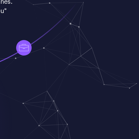
nês.
éu"