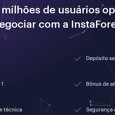
 milhões de usuários o
egociar com a InstaFor
Depósito s
 1
Bônus de a
e técnica
Segurança 