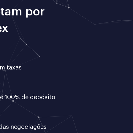
ptam por
ex
em taxas
té 100% de depósito
das negociações