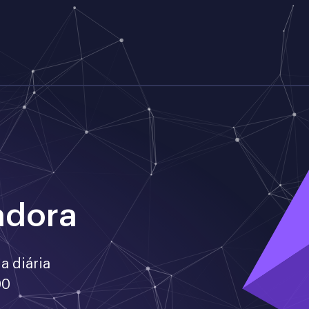
adora
a diária
00