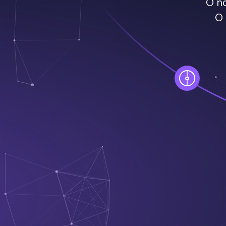
O n
O 