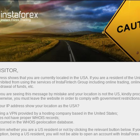
Pour les négociateurs
Ouvrir un compte
Ouverture instantanée
ISITOR,
ess shows that you are currently located in the USA. If you are a resident of the Uni
Open account with
ibited from using the services of InstaFintech Group including online trading, online
drawal of funds, etc.
InstaForex
k you are seeing this message by mistake and your location is not the US, kindly pro
herwise, you must leave the website in order to comply with government restrictions
Account registration will not take much time and
ur IP address show your location as the USA?
will give a beginner ample opportunities for a
sing a VPN provided by a hosting company based in the United States;
oes not have proper WHOIS records;
successful start on Forex. You will be able to
occurred in the WHOIS geolocation database.
use a welcome bonus, which will double your
irm whether you are a US resident or not by clicking the relevant button below. If y
ption, being a US resident, you will not be able to open an account with InstaForex
deposit!