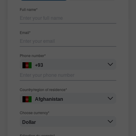
Full name*
Email*
Phone number*
+93
Country/region of residence*
Afghanistan
Choose currency*
Dollar
Sélection du compte*