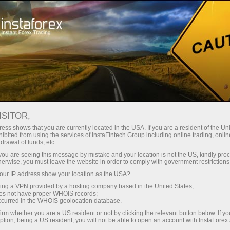
InstaForex के बारे में
हिस्ट्री
ISITOR,
इन्स्टाफोरेक्स कंपनी का
ess shows that you are currently located in the USA. If you are a resident of the Uni
ibited from using the services of InstaFintech Group including online trading, online
इतिहास
drawal of funds, etc.
k you are seeing this message by mistake and your location is not the US, kindly pro
herwise, you must leave the website in order to comply with government restrictions
इंस्टाफिनटेक कंपनियों के समूह द्वारा 2007 में इंस्टाफॉरेक्स
ur IP address show your location as the USA?
की स्थापना की गई थी। पंजीकरण के बाद, ब्रोकर ने
sing a VPN provided by a hosting company based in the United States;
मेटाकोट्स सॉफ़्टवेयर, ऑनलाइन ट्रेडिंग सॉफ़्टवेयर के
oes not have proper WHOIS records;
अग्रणी प्रदाता, और सबसे बड़े समाचार प्रदाताओं, जैसे ई-
occurred in the WHOIS geolocation database.
सिग्नल, रॉयटर्स, आदि के साथ अनुबंध पर हस्ताक्षर किए।
irm whether you are a US resident or not by clicking the relevant button below. If y
ption, being a US resident, you will not be able to open an account with InstaForex
अपनी गतिविधि के पहले महीनों में, ब्रोकर ने बड़े पश्चिमी देशों