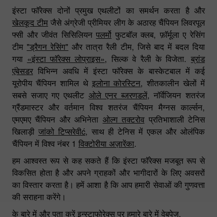
इंस्टा फॉरेक्स दोनों प्रमुख एथलीटों का समर्थन करता है और
खेलकूद टीम
जैसे अंग्रेजी प्रीमियर लीग के अठारह चैंपियन लिवरपूल
फ्सी और जीवंत सिसिलियन
पलर्मो
फुटबॉल क्लब, फ़ॉर्मूला ए रेसिंग
टीम
"ड्रैगन रेसिंग"
और तात्रा रैली टीम, जिसे बाद में बदल दिया
गया
«इंस्टा फॉरेक्स लोप्राइस»
, सिल्क वे रैली के विजेता.
ब्रांड
एंबेसडर
विभिन्न अवधि में इंस्टा फॉरेक्स के बास्केटबाल में कई
यूरोपीय चैंपियन शामिल थे
इलोना कोरस्टिन
, शीतकालीन खेलों में
सबसे सजाए गए एथलीट
ओले एनर ब्जरणडलें
, नॉर्वेजियन शतरंज
ग्रैंडमास्टर और वर्तमान विश्व शतरंज चैंपियन मैग्नस कार्ल्सन,
एमएमए चैंपियन और अभिनेता
ओल्ग तक्टरोव
प्रतिभाशाली टेनिस
खिलाड़ी
जांको टिप्सरेवीć
, साथ ही टेनिस में एकल और ओलंपिक
चैंपियन में विश्व नंबर 1
विक्टोरीया अज़ारेंका
.
हम आश्वस्त रूप से कह सकते हैं कि इंस्टा फॉरेक्स मजबूत रूप से
विकसित होता है और अपने ग्राहकों और भागीदारों के लिए अवसरों
का विस्तार करता है। हमें आशा है कि आप हमारी सेवाओं की गुणवत्ता
की सराहना करेंगे।
के बारे में और पता करें
इन्स्टाफोरेक्स
पर
हमारे बारे में
वेबपेज.