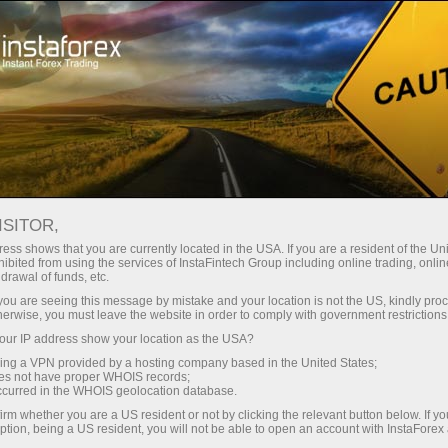
ा
तुरंत खाता खोलना
ट्रेडिंग प्लेटफॉर्म
जम
ुरुआती के लिए
निवेशकों के लिए
भागीदारों के लिए
अभिय
ISITOR,
ess shows that you are currently located in the USA. If you are a resident of the Uni
ibited from using the services of InstaFintech Group including online trading, online
्मिनल
drawal of funds, etc.
k you are seeing this message by mistake and your location is not the US, kindly pro
herwise, you must leave the website in order to comply with government restrictions
ंत्र है जो
ur IP address show your location as the USA?
्छे से पूरा
sing a VPN provided by a hosting company based in the United States;
करती है।
oes not have proper WHOIS records;
पूरा करना है।
occurred in the WHOIS geolocation database.
सबसे अच्छे से
irm whether you are a US resident or not by clicking the relevant button below. If y
ption, being a US resident, you will not be able to open an account with InstaForex