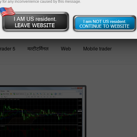
y for any inconvenience caused by this message.
rader 5
मल्टीटर्मिनल
Web
Mobile trader