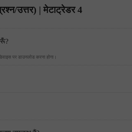
श्न/उत्तर) | मेटाट्रेडर 4
रूँ?
टॉप डिवाइस पर डाउनलोड करना होगा।