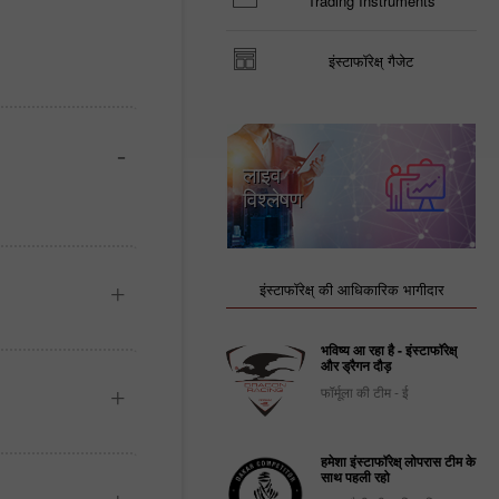
Trading Instruments
इंस्टाफॉरेक्ष् गैजेट
लाइव
विश्लेषण
इंस्टाफॉरेक्ष् की आधिकारिक भागीदार
भविष्य आ रहा है - इंस्टाफॉरेक्ष्
और ड्रैगन दौड़
फॉर्मूला की टीम - ई
हमेशा इंस्टाफॉरेक्ष् लोपरास टीम के
साथ पहली रहो