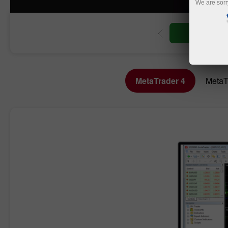
We are sorr
ट्रेडिंग खाता खोलें
डेमो खाता खोलें
MetaTrader 4
MetaT