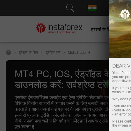
सहायत
ट्रेडर्स के लिए
श
ट्रेडर्स के लिए
ट्रेडिंग शर्तें
MetaTrader 4
DEAR V
MT4 PC, iOS, एंड्रॉइड के लिए
Your IP addr
you are proh
डाउनलोड करें: सर्वश्रेष्ठ ट्रेडिंग टर
deposit/with
If you thin
website. Ot
प्रत्येक इंस्टाफॉरेक्स क्लाइंट एक ऐसा ट्रेडिंग प्लेटफॉर्म चुनने के लिए स्वत
Why does yo
वैश्विक वित्तीय बाजारों में व्यापार करने के लिए उसकी जरूरतों को सबसे अच
- you are u
करता है। आज कंपनी कई प्रकार के लोकप्रिय ट्रेडिंग टर्मिनल प्रदान 
- your IP d
इनमें से प्रत्येक ट्रेडिंग प्लेटफॉर्म का लक्ष्य व्यक्तिगत आवश्यकताओं को 
- an error 
नीचे आपको पता चलेगा कि कौन सा प्लेटफ़ॉर्म आपके ट्रेडिंग उद्देश्यों को 
Please conf
पूरा करता है।
the wrong o