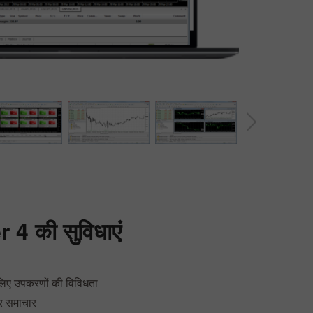
30% बोनस
चाणक्य डिपाजिट
इंस्टा फोरेक्स क्लब बोनस
r 4
की सुविधाएं
लिए उपकरणों की विविधता
र समाचार