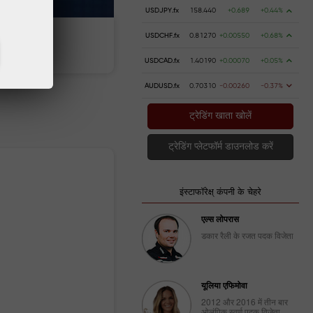
USDJPY.fx
158.440
+0.689
+0.44%
USDCHF.fx
0.81270
+0.00550
+0.68%
पैसे जमा करें
पैसे निकालें
USDCAD.fx
1.40190
+0.00070
+0.05%
AUDUSD.fx
0.70310
-0.00260
-0.37%
ट्रेडिंग खाता खोलें
ट्रेडिंग प्लेटफॉर्म डाउनलोड करें
इंस्टाफॉरेक्ष् कंपनी के चेहरे
एल्स लोपरास
डकार रैली के रजत पदक विजेता
यूलिया एफिमोवा
2012 और 2016 में तीन बार
ओलंपिक स्वर्ण पदक विजेता