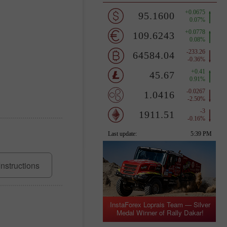
Instructions
InstaForex Loprais Team — Silver
Medal Winner of Rally Dakar!