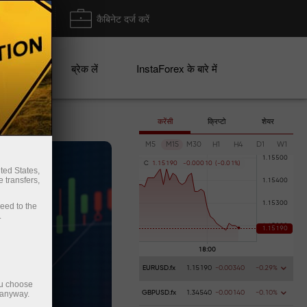
ा/ निकासी
कैबिनेट दर्ज करें
ान
ब्रेक लें
InstaForex के बारे में
करेंसी
क्रिप्टो
शेयर
M5
M15
M30
H1
H4
D1
W1
C
1
.
1
5
1
9
0
-
0
.
0
0
0
1
0
(
-
0
.
0
1
%
)
ted States,
 transfers,
ceed to the
.
EURUSD.fx
1.15190
-0.00340
-0.29%
ou choose
 anyway.
GBPUSD.fx
1.34540
-0.00140
-0.10%