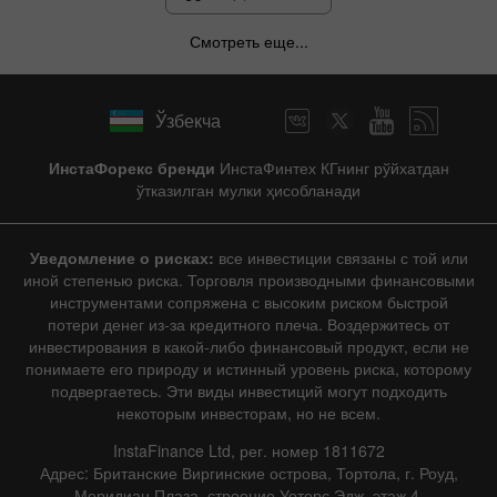
Смотреть еще...
Ўзбекча
ИнстаФорекс бренди
ИнстаФинтех КГнинг рўйхатдан
ўтказилган мулки ҳисобланади
Уведомление о рисках:
все инвестиции связаны с той или
иной степенью риска. Торговля производными финансовыми
инструментами сопряжена с высоким риском быстрой
потери денег из-за кредитного плеча. Воздержитесь от
инвестирования в какой-либо финансовый продукт, если не
понимаете его природу и истинный уровень риска, которому
подвергаетесь. Эти виды инвестиций могут подходить
некоторым инвесторам, но не всем.
InstaFinance Ltd, рег. номер 1811672
Адрес: Британские Виргинские острова, Тортола, г. Роуд,
Меридиан Плаза, строение Уотерс Эдж, этаж 4.