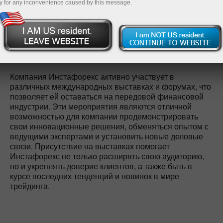
y for any inconvenience caused by this message.
Демо-ҳисоб-варағини очиш
Компания Инстафорекс активно участвует в
различных международных выставках и форумах, что
позволяет ей оставаться на передовой финансовой
индустрии. Эти мероприятия являются отличной
возможностью для компании продемонстрировать
свои инновационные решения, обменяться опытом с
ведущими экспертами и установить новые деловые
связи. Присутствие на выставках помогает
Инстафорекс не только расширять свою аудиторию,
но и укреплять доверие клиентов, а также быть в
курсе последних тенденций и новинок в мире
трейдинга.