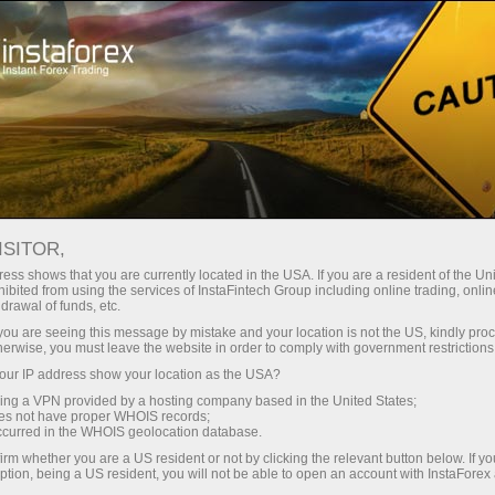
O компании
ИнстаФорекс вживую
ISITOR,
ess shows that you are currently located in the USA. If you are a resident of the Uni
ibited from using the services of InstaFintech Group including online trading, online
drawal of funds, etc.
k you are seeing this message by mistake and your location is not the US, kindly pro
herwise, you must leave the website in order to comply with government restrictions
ur IP address show your location as the USA?
ИнстаФорекс вживую
sing a VPN provided by a hosting company based in the United States;
oes not have proper WHOIS records;
occurred in the WHOIS geolocation database.
irm whether you are a US resident or not by clicking the relevant button below. If y
ption, being a US resident, you will not be able to open an account with InstaForex
Савдо ҳисоб-варағини очиш