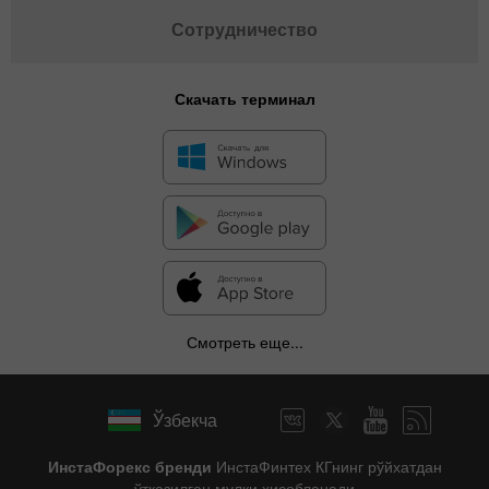
Сотрудничество
Скачать терминал
Смотреть еще...
Ўзбекча
ИнстаФорекс бренди
ИнстаФинтех КГнинг рўйхатдан
ўтказилган мулки ҳисобланади