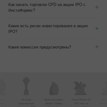
Как начать торговлю CFD на акции IPO с
ИнстаФорекс?
Какие есть риски инвестирования в акции
IPO?
Какие комиссии предусмотрены?
ый
Лучшая
Most Innovative
Forex Broker Of
Best
вный
партнерская
Mobile Trading
The Year на
Techno
в Азии
программа 2020
Application
выставке Money