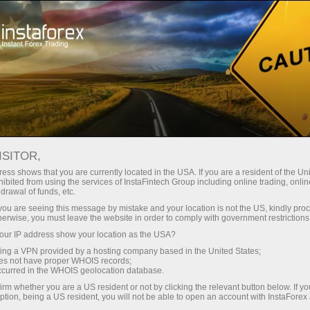
Трейдерам
Торговые условия
IPO Торговля
ISITOR,
ess shows that you are currently located in the USA. If you are a resident of the Uni
ibited from using the services of InstaFintech Group including online trading, online
drawal of funds, etc.
Торговля IPO с надежным
k you are seeing this message by mistake and your location is not the US, kindly pro
herwise, you must leave the website in order to comply with government restrictions
мировым брокером
ur IP address show your location as the USA?
sing a VPN provided by a hosting company based in the United States;
oes not have proper WHOIS records;
occurred in the WHOIS geolocation database.
Успейте раскрыть потенциал акций IPO на
irm whether you are a US resident or not by clicking the relevant button below. If y
выгодных торговых условиях
ption, being a US resident, you will not be able to open an account with InstaForex