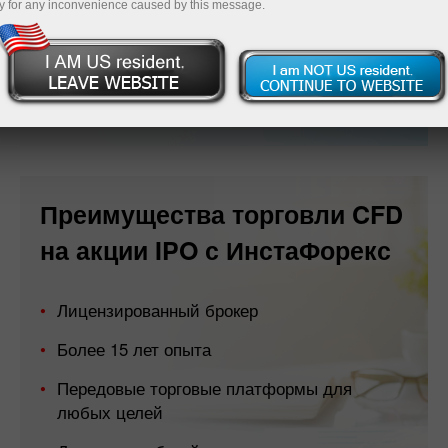
y for any inconvenience caused by this message.
Открыть счет
Преимущества торговли CFD
на акции IPO с ИнстаФорекс
Лицензированный брокер
Более 15 лет опыта
Передовые торговые платформы для
любых целей