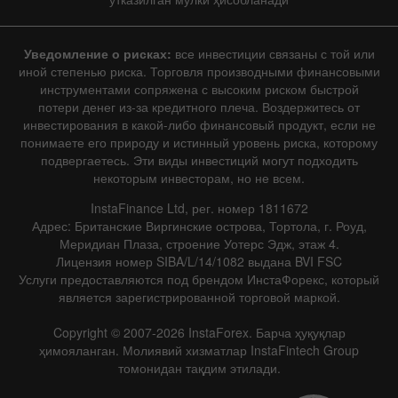
Уведомление о рисках:
все инвестиции связаны с той или
иной степенью риска. Торговля производными финансовыми
инструментами сопряжена с высоким риском быстрой
потери денег из-за кредитного плеча. Воздержитесь от
инвестирования в какой-либо финансовый продукт, если не
понимаете его природу и истинный уровень риска, которому
подвергаетесь. Эти виды инвестиций могут подходить
некоторым инвесторам, но не всем.
InstaFinance Ltd, рег. номер 1811672
Адрес: Британские Виргинские острова, Тортола, г. Роуд,
Меридиан Плаза, строение Уотерс Эдж, этаж 4.
Лицензия номер SIBA/L/14/1082 выдана BVI FSC
Услуги предоставляются под брендом ИнстаФорекс, который
является зарегистрированной торговой маркой.
Copyright © 2007-2026 InstaForex. Барча ҳуқуқлар
ҳимояланган. Молиявий хизматлар InstaFintech Group
томонидан тақдим этилади.