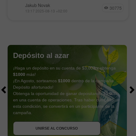
Jakub Novak
30775
13:17 2025-08-13 +02:00
Depósito al azar
¡Haga un depósito en su cuenta de $3,000 y obtenga
$1000
más!
¡En Agosto, sorteamos
$1000
dentro de la campaña
Depósito afortunado!
Obtenga la oportunidad de ganar depositando $3,000
en una cuenta de operaciones. Tras haber cumplido
esta condición, se convertirá en un participante de la
OBTENER BONO
campaña.
UNIRSE AL CONCURSO
UNIRSE AL CONCURSO
UNIRSE AL CONCURSO