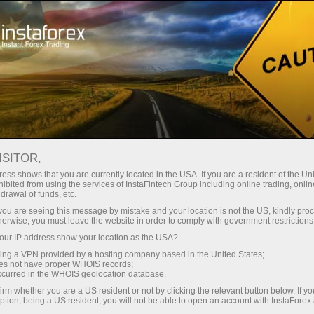
Tome un descanso
Humor Forex
ISITOR,
Humor Forex
ess shows that you are currently located in the USA. If you are a resident of the Uni
ibited from using the services of InstaFintech Group including online trading, online
drawal of funds, etc.
k you are seeing this message by mistake and your location is not the US, kindly pro
Aqui encontrara chistes, muchos dibujos
herwise, you must leave the website in order to comply with government restrictions
animados y caricaturas amistosas sobre los
ur IP address show your location as the USA?
temas mas candentes de la economia mundial.
sing a VPN provided by a hosting company based in the United States;
Por cierto, las descripciones de las imagenes
oes not have proper WHOIS records;
contienen una gran cantidad de informacion util.
occurred in the WHOIS geolocation database.
irm whether you are a US resident or not by clicking the relevant button below. If y
ption, being a US resident, you will not be able to open an account with InstaForex