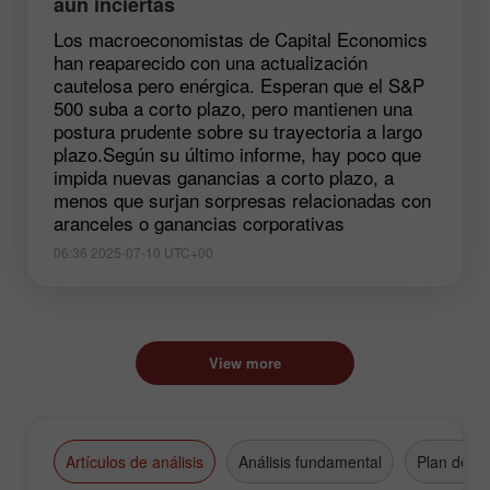
aún inciertas
Los macroeconomistas de Capital Economics
han reaparecido con una actualización
cautelosa pero enérgica. Esperan que el S&P
500 suba a corto plazo, pero mantienen una
postura prudente sobre su trayectoria a largo
plazo.Según su último informe, hay poco que
impida nuevas ganancias a corto plazo, a
menos que surjan sorpresas relacionadas con
aranceles o ganancias corporativas
06:36 2025-07-10 UTC+00
View more
Artículos de análisis
Análisis fundamental
Plan de n