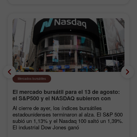
Mercados bursátiles
El mercado bursátil para el 13 de agosto:
el S&P500 y el NASDAQ subieron con
fuerza tras las estadísticas de inflación
Al cierre de ayer, los índices bursátiles
estadounidenses terminaron al alza. El S&P 500
subió un 1,13% y el Nasdaq 100 saltó un 1,39%.
El industrial Dow Jones ganó