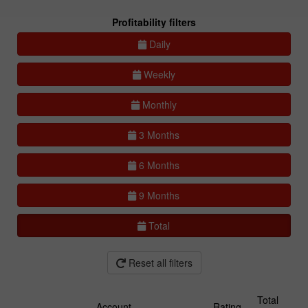
Profitability filters
Daily
Weekly
Monthly
3 Months
6 Months
9 Months
Total
Reset all filters
Total
Account
Rating