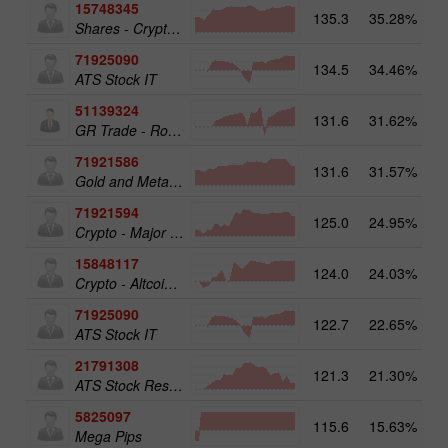
15748345
135.3
35.28%
19
Shares - Crypto 50
71925090
134.5
34.46%
ATS Stock IT
51139324
131.6
31.62%
12
GR Trade - RoboTRADE24
71921586
131.6
31.57%
17
Gold and Metals 25
71921594
125.0
24.95%
16
Crypto - Major crypto 25
15848117
124.0
24.03%
15
Crypto - Altcoins 25
71925090
122.7
22.65%
14
ATS Stock IT
21791308
121.3
21.30%
13
ATS Stock Resources
5825097
115.6
15.63%
19
Mega Pips