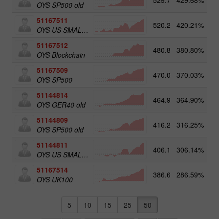
OYS SP500 old
51167511
520.2
420.21%
5
OYS US SMALL CAPS
51167512
480.8
380.80%
5
OYS Blockchain
51167509
470.0
370.03%
OYS SP500
51144814
464.9
364.90%
OYS GER40 old
51144809
416.2
316.25%
OYS SP500 old
51144811
406.1
306.14%
5
OYS US SMALL CAPS old
51167514
386.6
286.59%
5
OYS UK100
5
10
15
25
50