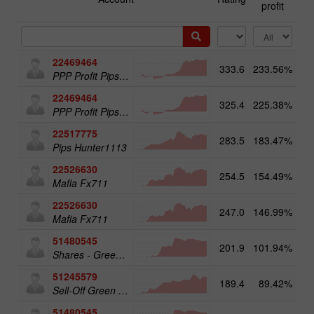
profit
22469464
333.6
233.56%
13
PPP Profit Pips Plus
22469464
325.4
225.38%
PPP Profit Pips Plus
22517775
283.5
183.47%
14
Pips Hunter1113
22526630
254.5
154.49%
Mafia Fx711
22526630
247.0
146.99%
14
Mafia Fx711
51480545
201.9
101.94%
19
Shares - Green Energy 25
51245579
189.4
89.42%
20
Sell-Off Green Energy 50
51480545