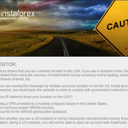
Para Inversionistas
Sistema ForexCopy
Monitoreo
FOREXCOPY MONITORING
ISITOR,
FROM INSTAFOREX
ess shows that you are currently located in the USA. If you are a resident of the Uni
ibited from using the services of InstaFintech Group including online trading, online
drawal of funds, etc.
k you are seeing this message by mistake and your location is not the US, kindly pro
herwise, you must leave the website in order to comply with government restrictions
Abra una cuenta de operaciones
ur IP address show your location as the USA?
sing a VPN provided by a hosting company based in the United States;
oes not have proper WHOIS records;
Abra una cuenta demo
occurred in the WHOIS geolocation database.
irm whether you are a US resident or not by clicking the relevant button below. If y
ption, being a US resident, you will not be able to open an account with InstaForex