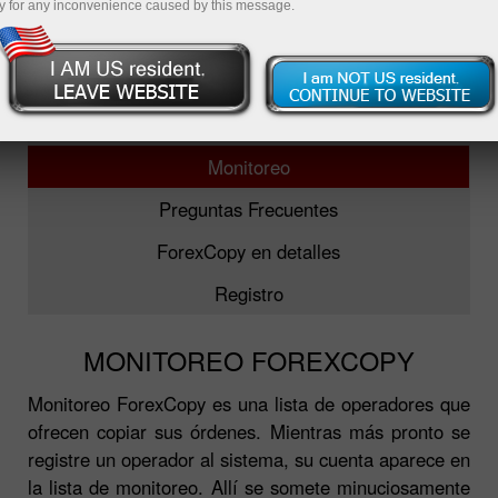
y for any inconvenience caused by this message.
ForexCopy
5 principales operadores
Monitoreo
Preguntas Frecuentes
ForexCopy en detalles
Registro
MONITOREO FOREXCOPY
Monitoreo ForexCopy es una lista de operadores que
ofrecen copiar sus órdenes. Mientras más pronto se
registre un operador al sistema, su cuenta aparece en
la lista de monitoreo. Allí se somete minuciosamente