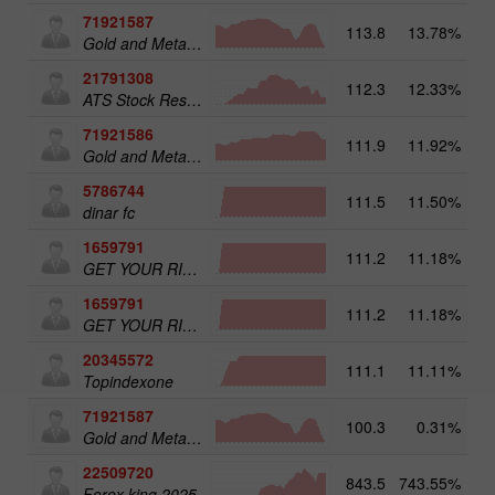
71921587
113.8
13.78%
15
Gold and Metals 50
21791308
112.3
12.33%
ATS Stock Resources
71921586
111.9
11.92%
Gold and Metals 25
5786744
111.5
11.50%
16
dinar fc
1659791
111.2
11.18%
31
GET YOUR RICHES ORG.1
1659791
111.2
11.18%
GET YOUR RICHES ORG.1
20345572
111.1
11.11%
20
Topindexone
71921587
100.3
0.31%
Gold and Metals 50
22509720
843.5
743.55%
4
Forex king 2025