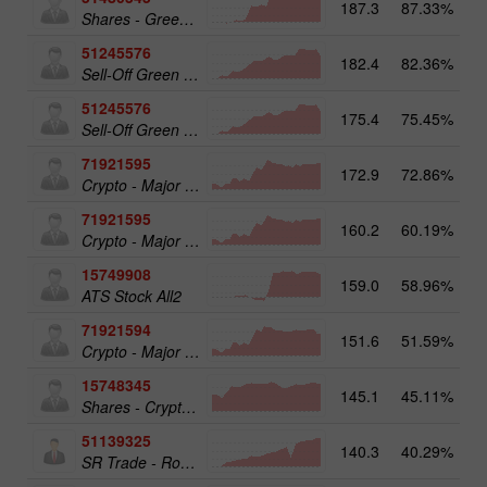
187.3
87.33%
Shares - Green Energy 25
51245576
182.4
82.36%
Sell-Off Green Energy 25
51245576
175.4
75.45%
19
Sell-Off Green Energy 25
71921595
172.9
72.86%
20
Crypto - Major crypto 50
71921595
160.2
60.19%
Crypto - Major crypto 50
15749908
159.0
58.96%
17
ATS Stock All2
71921594
151.6
51.59%
Crypto - Major crypto 25
15748345
145.1
45.11%
Shares - Crypto 50
51139325
140.3
40.29%
13
SR Trade - RoboTRADE24