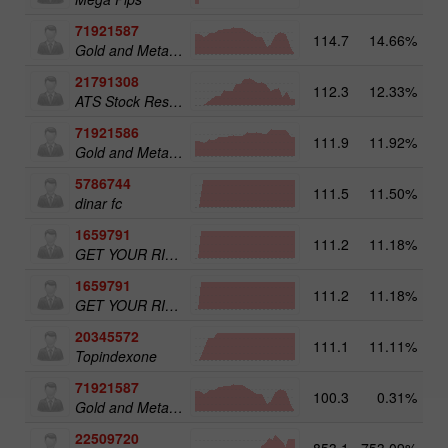
71921587
114.7
14.66%
15
Gold and Metals 50
21791308
112.3
12.33%
ATS Stock Resources
71921586
111.9
11.92%
Gold and Metals 25
5786744
111.5
11.50%
16
dinar fc
1659791
111.2
11.18%
31
GET YOUR RICHES ORG.1
1659791
111.2
11.18%
GET YOUR RICHES ORG.1
20345572
111.1
11.11%
20
Topindexone
71921587
100.3
0.31%
Gold and Metals 50
22509720
853.1
753.09%
4