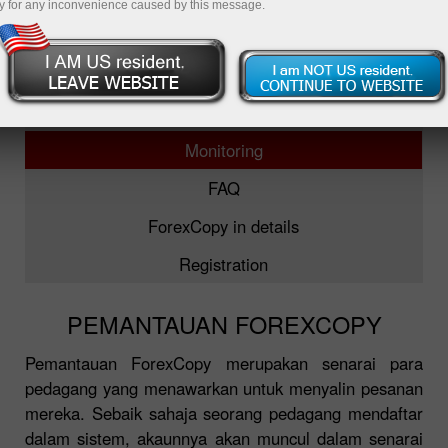
y for any inconvenience caused by this message.
ForexCopy
TOP-5 traders
Monitoring
FAQ
ForexCopy in details
Registration
PEMANTAUAN FOREXCOPY
Pemantauan ForexCopy merupakan senarai para
pedagang yang menawarkan untuk menyalin pesanan
mereka. Sebaik sahaja seorang pedagang mendaftar
dalam sistem, akaunnya akan muncul dalam senarai