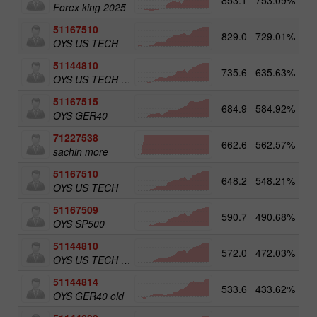
Forex king 2025
51167510
829.0
729.01%
5
OYS US TECH
51144810
735.6
635.63%
4
OYS US TECH old
51167515
684.9
584.92%
5
OYS GER40
71227538
662.6
562.57%
3
sachin more
51167510
648.2
548.21%
OYS US TECH
51167509
590.7
490.68%
5
OYS SP500
51144810
572.0
472.03%
OYS US TECH old
51144814
533.6
433.62%
5
OYS GER40 old