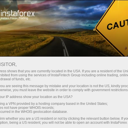
Untuk Pelabur
Sistem ForexCopy
Pemantauan
FOREXCOPY MONITORING
ISITOR,
FROM INSTAFOREX
ess shows that you are currently located in the USA. If you are a resident of the Uni
ibited from using the services of InstaFintech Group including online trading, online
drawal of funds, etc.
k you are seeing this message by mistake and your location is not the US, kindly pro
herwise, you must leave the website in order to comply with government restrictions
Buka akaun perdagangan
ur IP address show your location as the USA?
sing a VPN provided by a hosting company based in the United States;
oes not have proper WHOIS records;
Buka akaun demo
occurred in the WHOIS geolocation database.
irm whether you are a US resident or not by clicking the relevant button below. If y
ption, being a US resident, you will not be able to open an account with InstaForex