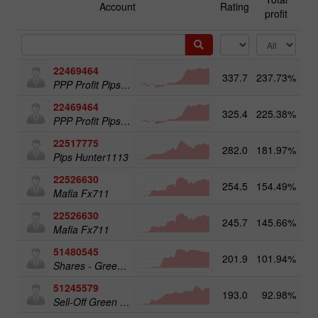
Account
Rating
profit
22469464
337.7
237.73%
13
PPP Profit Pips Plus
22469464
325.4
225.38%
PPP Profit Pips Plus
22517775
282.0
181.97%
14
Pips Hunter1113
22526630
254.5
154.49%
Mafia Fx711
22526630
245.7
145.66%
14
Mafia Fx711
51480545
201.9
101.94%
19
Shares - Green Energy 25
51245579
193.0
92.98%
20
Sell-Off Green Energy 50