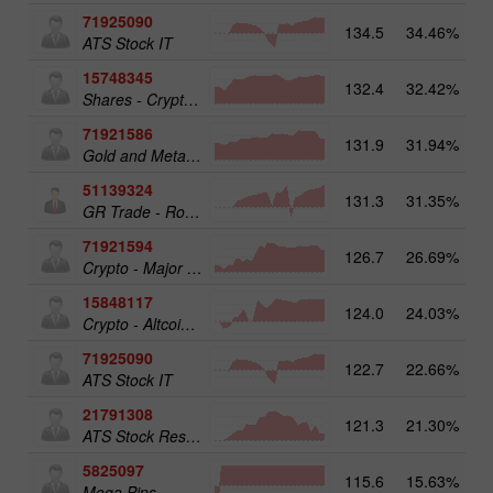
71925090
134.5
34.46%
ATS Stock IT
15748345
132.4
32.42%
19
Shares - Crypto 50
71921586
131.9
31.94%
17
Gold and Metals 25
51139324
131.3
31.35%
12
GR Trade - RoboTRADE24
71921594
126.7
26.69%
16
Crypto - Major crypto 25
15848117
124.0
24.03%
15
Crypto - Altcoins 25
71925090
122.7
22.66%
14
ATS Stock IT
21791308
121.3
21.30%
13
ATS Stock Resources
5825097
115.6
15.63%
19
Mega Pips