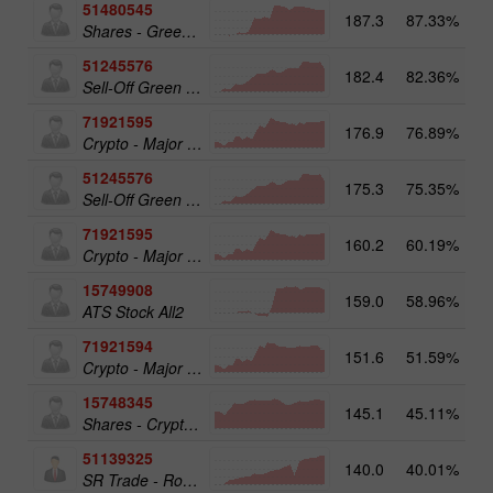
51480545
187.3
87.33%
Shares - Green Energy 25
51245576
182.4
82.36%
Sell-Off Green Energy 25
71921595
176.9
76.89%
20
Crypto - Major crypto 50
51245576
175.3
75.35%
19
Sell-Off Green Energy 25
71921595
160.2
60.19%
Crypto - Major crypto 50
15749908
159.0
58.96%
17
ATS Stock All2
71921594
151.6
51.59%
Crypto - Major crypto 25
15748345
145.1
45.11%
Shares - Crypto 50
51139325
140.0
40.01%
13
SR Trade - RoboTRADE24