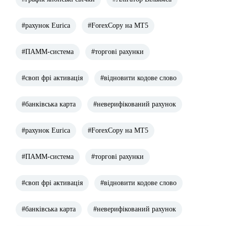
#рахунок Eurica
#ForexCopy на МТ5
#ПАММ-система
#торгові рахунки
#своп фрі активація
#відновити кодове слово
#банківська карта
#неверифікований рахунок
#рахунок Eurica
#ForexCopy на МТ5
#ПАММ-система
#торгові рахунки
#своп фрі активація
#відновити кодове слово
#банківська карта
#неверифікований рахунок