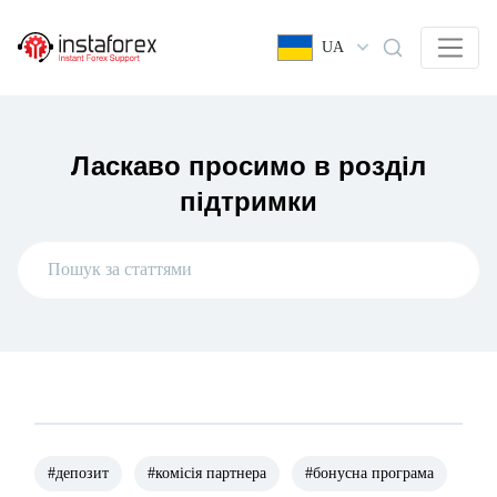
UA
Ласкаво просимо в розділ
підтримки
#депозит
#комісія партнера
#бонусна програма