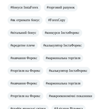
#бонуси InstaForex
#торговий рахунок
#як отримати бонус
#ForexCopy
#вітальний бонус
#конкурси ІнстаФорекс
#кредитне плече
#калькулятор ІнстаФорекс
#навчання Форекс
#маржинальна торгівля
#торгівля на Форекс
#калькулятор ІнстаФорекс
#навчання Форекс
#маржинальна торгівля
#торгівля на Форекс
#макроекономічні показники
#графік японські свічки
#Алігатор Вільямса