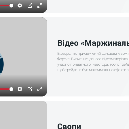
Settings
PIP
Enter
fullscreen
Відео «Маржиналь
Відеоролик присвячений основам маржин
Форекс. Вивчення даного відеоматеріалу
участю приватного інвестора, тобто трейд
щоб трейдинг був максимально ефектив
Settings
PIP
Enter
fullscreen
Свопи