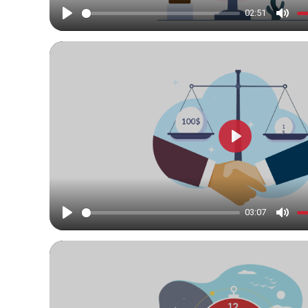
02:51
Play
Mute
Play
03:07
Play
Mute