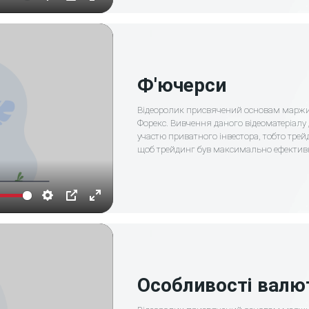
Settings
PIP
Enter
fullscreen
Ф'ючерси
Відеоролик присвячений основам маржин
Форекс. Вивчення даного відеоматеріалу
участю приватного інвестора, тобто трейд
щоб трейдинг був максимально ефектив
Settings
PIP
Enter
fullscreen
Особливості валю