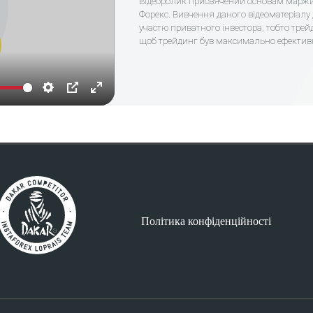
Відеоролик присвячений основам маржин
Форекс. Вивчення даного відеоматеріалу
участю приватного інвестора, тобто трейд
щоб трейдинг був максимально ефектив
Settings
PIP
Enter
fullscreen
Політика конфіденційності