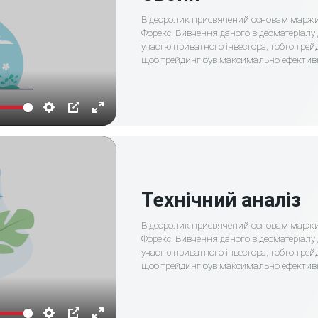
Відеоролик присвячений основам маржин
Форекс. Вивчення даного відеоматеріалу
участю приватного інвестора, тобто трейд
щоб трейдинг був максимально ефектив
Settings
PIP
Enter
fullscreen
Технічний аналіз
Відеоролик присвячений основам маржин
Форекс. Вивчення даного відеоматеріалу
участю приватного інвестора, тобто трейд
щоб трейдинг був максимально ефектив