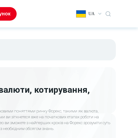
унок
UA
валюти, котирування,
човими поняттями ринку Форекс, такими як валюта,
ми ви зіткнетеся вже на початкових етапах роботи на
о ви зможете з найперших кроків на Форекс зрозуміти суть
 з необхідним обсягом знань.