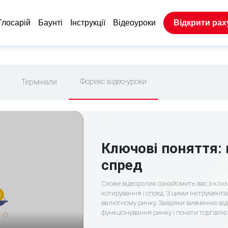
Глосарій
Баунтi
Інструкції
Відеоуроки
Відкрити рах
Форекс відео-уроки
Термінали
Ключові поняття: 
спред
Схоже відеоролик ознайомить вас з клю
котирування і спред. З цими інструмента
валютному ринку. Завдяки вивченню віде
функціонування ринку і почати торгівлю