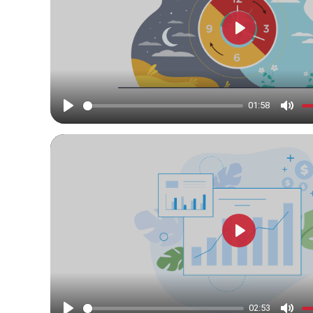
Play
01:58
Play
Mute
Play
02:53