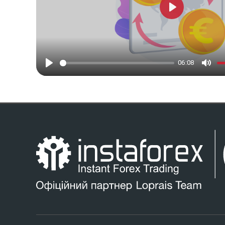
Play
06:08
Play
Mute