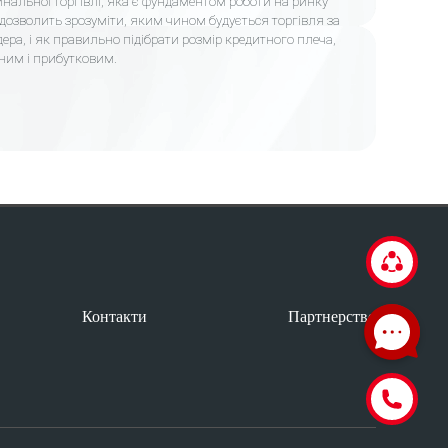
альної торгівлі, яка є фундаментом роботи на ринку
 дозволить зрозуміти, яким чином будується торгівля за
ера, і як правильно підібрати розмір кредитного плеча,
ним і прибутковим.
Контакти
Партнерство