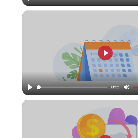
Play
Mute
Play
03:52
Play
Mute