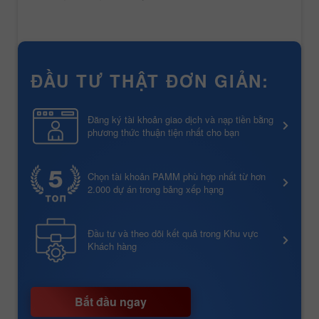
ĐẦU TƯ THẬT ĐƠN GIẢN:
Đăng ký tài khoản giao dịch và nạp tiền bằng
phương thức thuận tiện nhất cho bạn
Chọn tài khoản PAMM phù hợp nhất từ hơn
2.000 dự án trong bảng xếp hạng
Đầu tư và theo dõi kết quả trong Khu vực
Khách hàng
Bắt đầu ngay