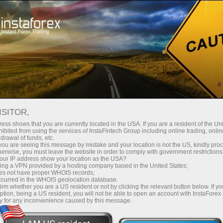
Dành cho Nhà đầu tư
Hệ thống PAMM
ISITOR,
ess shows that you are currently located in the USA. If you are a resident of the Uni
ibited from using the services of InstaFintech Group including online trading, online
drawal of funds, etc.
k you are seeing this message by mistake and your location is not the US, kindly pro
herwise, you must leave the website in order to comply with government restrictions
ur IP address show your location as the USA?
sing a VPN provided by a hosting company based in the United States;
oes not have proper WHOIS records;
occurred in the WHOIS geolocation database.
irm whether you are a US resident or not by clicking the relevant button below. If y
ption, being a US resident, you will not be able to open an account with InstaForex
y for any inconvenience caused by this message.