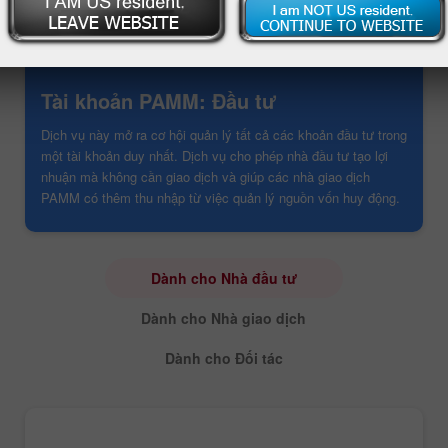
Tài khoản PAMM: Đầu tư
Dịch vụ này mở ra cơ hội quản lý tất cả các khoản đầu tư trong
một tài khoản duy nhất. Dịch vụ cho phép nhà đầu tư tạo lợi
nhuận mà không cần giao dịch và giúp các nhà giao dịch
PAMM có thêm thu nhập từ việc quản lý nguồn vốn huy động.
Dành cho Nhà đầu tư
Dành cho Nhà giao dịch
Dành cho Đối tác