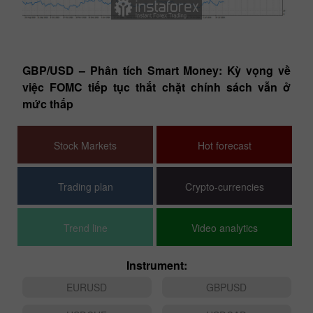
Technical analysis
dia
GBP/USD – Phân tích Smart Money: Kỳ vọng về
E
việc FOMC tiếp tục thắt chặt chính sách vẫn ở
ti
mức thấp
Stock Markets
Hot forecast
Trading plan
Crypto-currencies
Trend line
Video analytics
Instrument:
EURUSD
GBPUSD