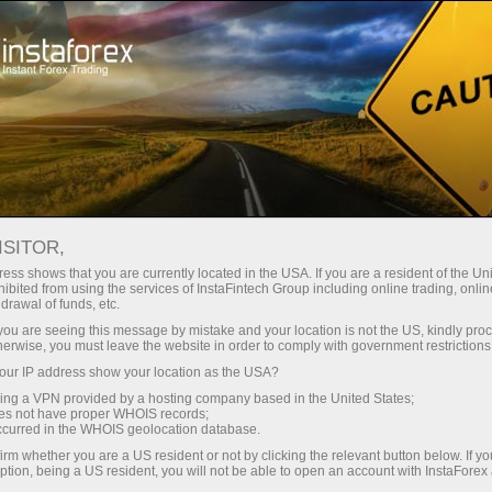
ISITOR,
CÁC NHÃN HIỆU CỦA INSTAFOREX
ess shows that you are currently located in the USA. If you are a resident of the Uni
ibited from using the services of InstaFintech Group including online trading, online
drawal of funds, etc.
k you are seeing this message by mistake and your location is not the US, kindly pro
herwise, you must leave the website in order to comply with government restrictions
InstaForex là một thương hiệu nổi tiếng trên thị
ur IP address show your location as the USA?
trường dịch vụ Forex; do đó, chúng tôi có quyền tự
sing a VPN provided by a hosting company based in the United States;
hào về những thành tựu mà công ty đã đạt được và
oes not have proper WHOIS records;
occurred in the WHOIS geolocation database.
bảo vệ về mặt pháp lý những quyền hạn của chúng
irm whether you are a US resident or not by clicking the relevant button below. If y
tôi. Cùng với việc mở rộng mạng lưới các sản phẩm
ption, being a US resident, you will not be able to open an account with InstaForex