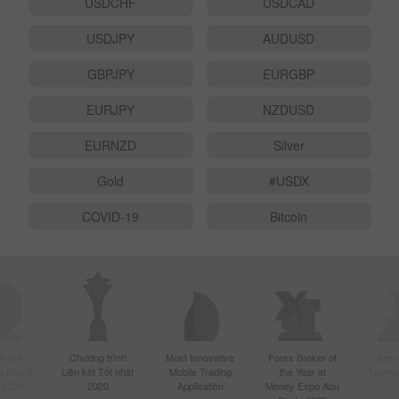
USDCHF
USDCAD
USDJPY
AUDUSD
GBPJPY
EURGBP
EURJPY
NZDUSD
EURNZD
Silver
Gold
#USDX
COVID-19
Bitcoin
 giới
Chương trình
Most Innovative
Forex Broker of
Best
 nhất ở
Liên kết Tốt nhất
Mobile Trading
the Year at
Techno
 2020
2020
Application
Money Expo Abu