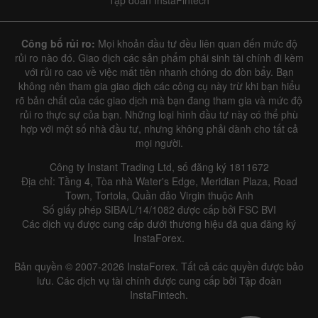
Tập đoàn InstaFintech
Công bố rủi ro:
Mọi khoản đầu tư đều liên quan đến mức độ
rủi ro nào đó. Giao dịch các sản phẩm phái sinh tài chính đi kèm
với rủi ro cao về việc mất tiền nhanh chóng do đòn bẩy. Bạn
không nên tham gia giao dịch các công cụ này trừ khi bạn hiểu
rõ bản chất của các giao dịch mà bạn đang tham gia và mức độ
rủi ro thực sự của bạn. Những loại hình đầu tư này có thể phù
hợp với một số nhà đầu tư, nhưng không phải dành cho tất cả
mọi người.
Công ty Instant Trading Ltd, số đăng ký 1811672
Địa chỉ: Tầng 4, Tòa nhà Water's Edge, Meridian Plaza, Road
Town, Tortola, Quần đảo Virgin thuộc Anh
Số giấy phép SIBA/L/14/1082 được cấp bởi FSC BVI
Các dịch vụ được cung cấp dưới thương hiệu đã qua đăng ký
InstaForex.
Bản quyền © 2007-2026 InstaForex. Tất cả các quyền được bảo
lưu. Các dịch vụ tài chính được cung cấp bởi Tập đoàn
InstaFintech.