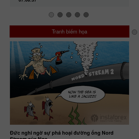
Tranh biếm họa
hờ
Đức nghi ngờ sự phá hoại đường ống Nord
Đồ
Stream của Nga