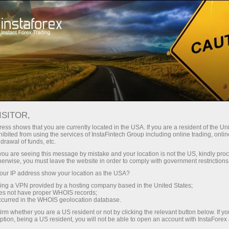
关于InstaForex
ISITOR,
关于InstaForex
ess shows that you are currently located in the USA. If you are a resident of the Uni
ibited from using the services of InstaFintech Group including online trading, online
drawal of funds, etc.
InstaForex品牌创立于2007年，目前已成为超过
k you are seeing this message by mistake and your location is not the US, kindly pro
700万交易者的首选。
herwise, you must leave the website in order to comply with government restrictions
ur IP address show your location as the USA?
sing a VPN provided by a hosting company based in the United States;
oes not have proper WHOIS records;
occurred in the WHOIS geolocation database.
irm whether you are a US resident or not by clicking the relevant button below. If y
unt
ption, being a US resident, you will not be able to open an account with InstaForex