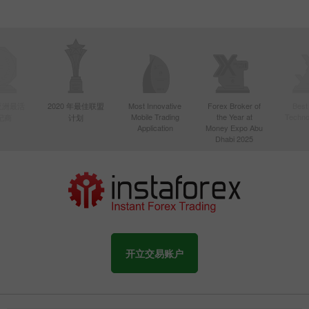
年亚洲最活
2020 年最佳联盟
Most Innovative
Forex Broker of
Best
Mobile Trading
the Year at
Techno
纪商
计划
Application
Money Expo Abu
Dhabi 2025
开立交易账户