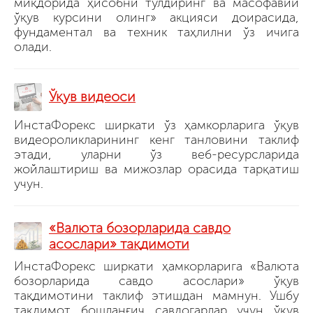
миқдорида ҳисобни тўлдиринг ва масофавий
ўқув курсини олинг» акцияси доирасида,
фундаментал ва техник таҳлилни ўз ичига
олади.
Ўқув видеоси
ИнстаФорекс ширкати ўз ҳамкорларига ўқув
видеороликларининг кенг танловини таклиф
этади, уларни ўз веб-ресурсларида
жойлаштириш ва мижозлар орасида тарқатиш
учун.
«Валюта бозорларида савдо
асослари» тақдимоти
ИнстаФорекс ширкати ҳамкорларига «Валюта
бозорларида савдо асослари» ўқув
тақдимотини таклиф этишдан мамнун. Ушбу
тақдимот бошланғич савдогарлар учун ўқув