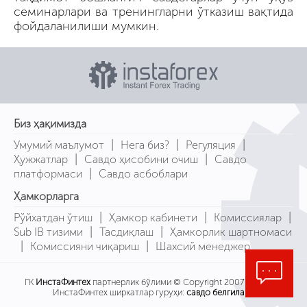
семинарлари ва тренингларни ўтказиш вақтида
фойдаланилиши мумкин.
Биз ҳақимизда
|
|
|
Умумий маълумот
Нега биз?
Регуляция
|
|
Ҳужжатлар
Савдо ҳисобини очиш
Савдо
|
платформаси
Савдо асбоблари
Ҳамкорларга
|
|
|
Рўйхатдан ўтиш
Ҳамкор кабинети
Комиссиялар
|
|
Sub IB тизими
Тасдиқлаш
Ҳамкорлик шартномаси
|
|
Комиссияни чиқариш
Шахсий менеджер
ГК
ИнстаФинтех
партнерлик бўлими © Copyright 2007-2026
ИнстаФинтех ширкатлар гуруҳи:
савдо белгилари