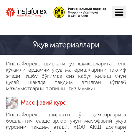
ИнстаФорекс га ўтиш
Ўқув материаллари
ИнстаФорекс ширкати ўз ҳамкорларига кенг
кўламли ёрдамчи ўқув материалларини таклиф
этади. Ушбу бўлимда сиз қабул қилиш учун
қулай шаклда тақдим этилган кўплаб
маълумотларни топишингиз мумкин.
Масофавий курс
ИнстаФорекс ширкати ўз ҳамкорларига
бошланғич савдогарлар учун масофавий ўқув
курсини тақдим этади. «100 АҚШ доллари