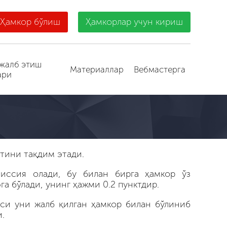
Ҳамкор бўлиш
Ҳамкорлар учун кириш
жалб этиш
Материаллар
Вебмастерга
ари
ятини тақдим этади.
иссия олади, бу билан бирга ҳамкор ўз
 бўлади, унинг ҳажми 0.2 пунктдир.
си уни жалб қилган ҳамкор билан бўлиниб
.