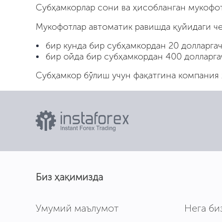
Субҳамкорлар сони ва ҳисобланган мукофо
Мукофотлар автоматик равишда қуйидаги че
бир кунда бир субҳамкордан 20 долларгач
бир ойда бир субҳамкордан 400 долларга
Субҳамкор бўлиш учун фақатгина компания 
Биз ҳақимизда
Умумий маълумот
Нега би