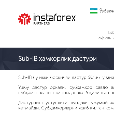
Ўзбекч
ИнстаФорекс га
Би
ўтиш
афзалл
Sub-IB ҳамкорлик дастури
Sub-IB бу икки босқичли дастур бўлиб, у м
Ушбу дастур орқали, субҳамкор савдо 
субҳамкорлари томонидан жалб қилинган ре
Дастурнинг устунлиги шундаки, умумий а
кетмайди. Субҳамкорларни жалб қилган ко