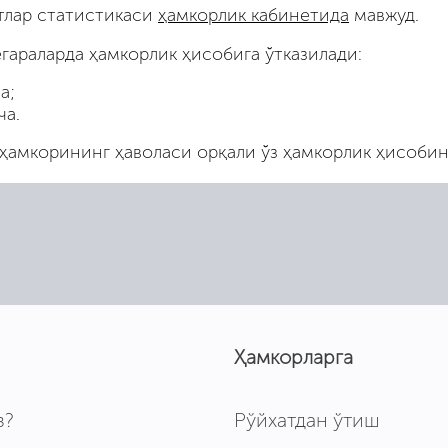
тлар статистикаси
ҳамкорлик кабинетида
мавжуд.
гараларда ҳамкорлик ҳисобига ўтказилади:
а;
ча.
ҳамкорининг ҳаволаси орқали ўз ҳамкорлик ҳисобин
Ҳамкорларга
з?
Рўйхатдан ўтиш