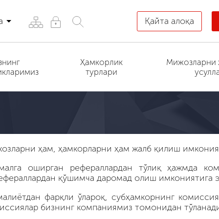
а
Қайта алоқа
знинг
Ҳамкорлик
Мижозларни 
икларимиз
турлари
усулл
ижозларни ҳам, ҳамкорларни ҳам жалб қилиш имкони
амалга оширган рефераллардан тўлиқ ҳажмда ком
фераллардан қўшимча даромад олиш имкониятига эга
малиётдан фарқли ўлароқ, субҳамкорнинг комиссия
миссиялар бизнинг компаниямиз томонидан тўланади