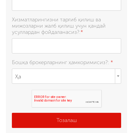
Хизматларингизни тарғиб қилиш ва
мижозларни жалб қилиш учун қандай
усуллардан фойдаланасиз?:
*
Бошқа брокерларнинг ҳамкоримисиз?:
*
Ҳа
Тозалаш