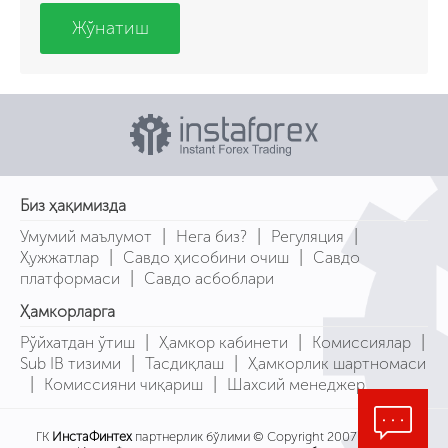
Жўнатиш
Биз ҳақимизда
|
|
|
Умумий маълумот
Нега биз?
Регуляция
|
|
Ҳужжатлар
Савдо ҳисобини очиш
Савдо
|
платформаси
Савдо асбоблари
Ҳамкорларга
|
|
|
Рўйхатдан ўтиш
Ҳамкор кабинети
Комиссиялар
|
|
Sub IB тизими
Тасдиқлаш
Ҳамкорлик шартномаси
|
|
Комиссияни чиқариш
Шахсий менеджер
ГК
ИнстаФинтех
партнерлик бўлими © Copyright 2007-2026