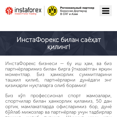
ИнстаФорекс га ўтиш
ИнстаФорекс билан саёҳат
қилинг!
ИнстаФорекс бизнеси — бу иш ҳам, ва биз
партнёрларимиз билан бирга ўтказаётган ярқин
моментлар. Биз ҳамкорлик суммитларини
ташкил қилиб, партнёрларни дунёдаги энг
қизиқарли нуқталарга олиб борамиз!
Биз кўп профессионал спорт жамоалари,
спортчилар билан ҳамкорлик қиламиз, 50 дан
ортиқ мамлакатларда офисларимиз бор, дунё
бўйлаб мижозлар ва партнёрлар учун тадбирлар