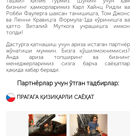
ташкил қилиб турмиз. Шунинг учун ҳам
бизнинг ҳамкорларимиз Карл Хайнц Ридли ва
Робби Фаулерга шахсан танишишга, Том Джонс
ва Ленни Кравицга Формула-1да кўринишга ва
ҳатто Виталий Муткога учрашишга имкон
топди!
Дастурга қатнашиш учун ариза истаган партнёр
жўнатиши мумкин. Бизга қўшилмоқчимисиз?
Анда ариза топширинг ва бизнинг
менеджерларимиз сизга барча саёҳатлар
ҳақида хабар беради.
Партнёрлар учун ўтган тадбирлар:
ПРАГАГА ҚИЗИҚАРЛИ САЁҲАТ