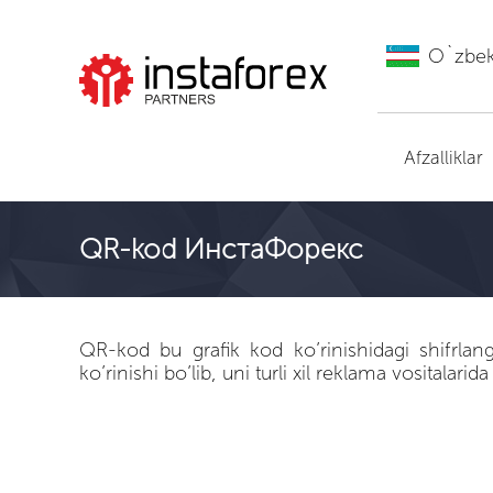
O`zbe
ИнстаФорекс ga
o'tish
Afzalliklar
QR-kod ИнстаФорекс
QR-kod bu grafik kod ko’rinishidagi shifrla
ko’rinishi bo’lib, uni turli xil reklama vositalari