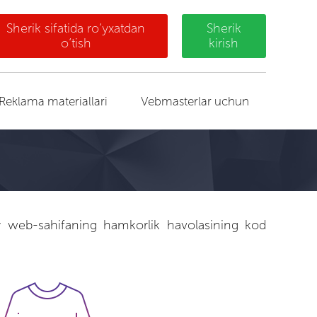
Sherik sifatida ro‘yxatdan
Sherik
o‘tish
kirish
Reklama materiallari
Vebmasterlar uchun
ay web-sahifaning hamkorlik havolasining kod