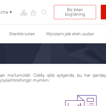
Biz bilan
kcha
bog‘laning
Sheriklik turlari
Mijozlarni jalb etish usullari
ngan ma’lumotdir. Oddiy qilib aytganda, bu har qand
da joylashtirishingiz mumkin: