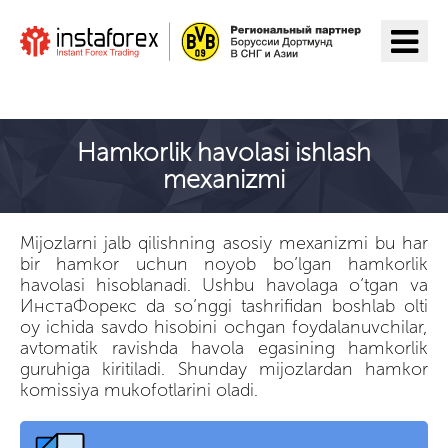
ИнстаФорекс ga o'tish
Hamkorlik havolasi ishlash
mexanizmi
Mijozlarni jalb qilishning asosiy mexanizmi bu har
bir hamkor uchun noyob bo’lgan hamkorlik
havolasi hisoblanadi. Ushbu havolaga o’tgan va
ИнстаФорекс da so’nggi tashrifidan boshlab olti
oy ichida savdo hisobini ochgan foydalanuvchilar,
avtomatik ravishda havola egasining hamkorlik
guruhiga kiritiladi. Shunday mijozlardan hamkor
komissiya mukofotlarini oladi.