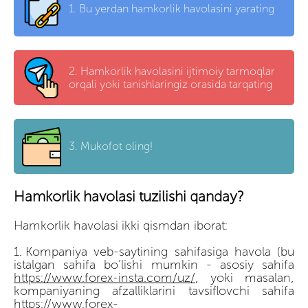
1.
Bu yerdan hamkorlik havolasini yarating
2.
Hamkorlik havolasini ijtimoiy tarmoqlar
orqali yoki tanishlaringiz orasida tarqating
3.
Mukofot oling!
Hamkorlik havolasi tuzilishi qanday?
Hamkorlik havolasi ikki qismdan iborat:
Kompaniya veb-saytining sahifasiga havola (bu
istalgan sahifa bo’lishi mumkin - asosiy sahifa
https://www.forex-insta.com/uz/
, yoki masalan,
kompaniyaning afzalliklarini tavsiflovchi sahifa
https://www.forex-