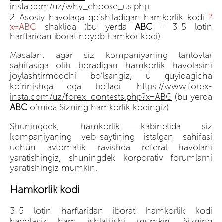
insta.com/uz/why_choose_us.php
Asosiy havolaga qo’shiladigan hamkorlik kodi
?
x=ABC
shaklida (bu yerda
ABC
- 3-5 lotin
harflaridan iborat noyob hamkor kodi).
Masalan, agar siz kompaniyaning tanlovlar
sahifasiga olib boradigan hamkorlik havolasini
joylashtirmoqchi bo’lsangiz, u quyidagicha
ko’rinishga ega bo’ladi:
https://www.forex-
insta.com/uz/forex_contests.php?x=ABC
(bu yerda
АВС
o’rnida Sizning hamkorlik kodingiz).
Shuningdek,
hamkorlik kabinetida
siz
kompaniyaning veb-saytining istalgan sahifasi
uchun avtomatik ravishda referal havolani
yaratishingiz, shuningdek korporativ forumlarni
yaratishingiz mumkin.
Hamkorlik kodi
3-5 lotin harflaridan iborat hamkorlik kodi
havolasiz ham ishlatilishi mumkin. Sizning