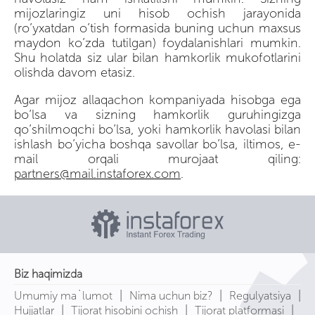
mijozlaringiz uni hisob ochish jarayonida
(ro’yxatdan o’tish formasida buning uchun maxsus
maydon ko’zda tutilgan) foydalanishlari mumkin.
Shu holatda siz ular bilan hamkorlik mukofotlarini
olishda davom etasiz.
Agar mijoz allaqachon kompaniyada hisobga ega
bo’lsa va sizning hamkorlik guruhingizga
qo’shilmoqchi bo’lsa, yoki hamkorlik havolasi bilan
ishlash bo’yicha boshqa savollar bo’lsa, iltimos, e-
mail orqali murojaat qiling:
partners@mail.instaforex.com
.
Biz haqimizda
|
|
|
Umumiy ma`lumot
Nima uchun biz?
Regulyatsiya
|
|
|
Hujjatlar
Tijorat hisobini ochish
Tijorat platformasi