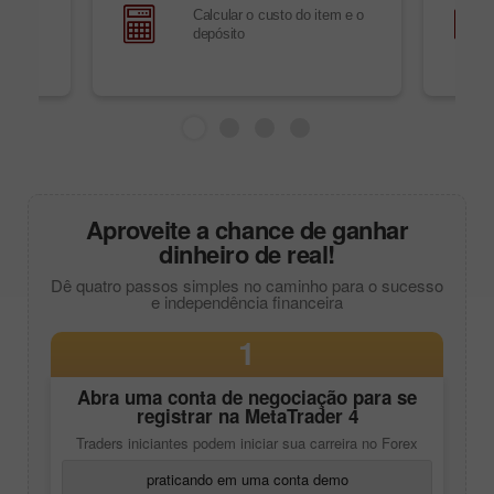
cursos
Calcular o custo do item e o
icas
depósito
 vivo
vel
Aproveite a chance de ganhar
dinheiro de real!
Dê quatro passos simples no caminho para o sucesso
e independência financeira
1
Abra uma conta de negociação para se
registrar na
MetaTrader 4
Traders iniciantes podem iniciar sua carreira no Forex
praticando em uma conta demo