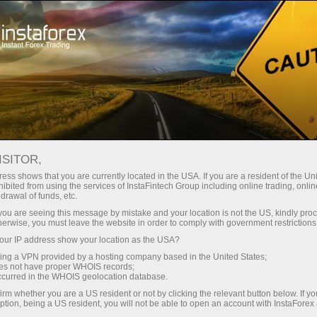
Para Traders
ISITOR,
Para traders da
ess shows that you are currently located in the USA. If you are a resident of the Uni
ibited from using the services of InstaFintech Group including online trading, online
InstaForex
drawal of funds, etc.
k you are seeing this message by mistake and your location is not the US, kindly pro
herwise, you must leave the website in order to comply with government restrictions
Esta seção é direcionada àqueles que operam
ur IP address show your location as the USA?
no Forex. Aqui, você terá uma visão sobre as
sing a VPN provided by a hosting company based in the United States;
condições de negociação com a InstaForex.
oes not have proper WHOIS records;
Além disso, você aprenderá sobre maneiras de
occurred in the WHOIS geolocation database.
depositar sua conta e retirar dinheiro dela. Você
irm whether you are a US resident or not by clicking the relevant button below. If y
ption, being a US resident, you will not be able to open an account with InstaForex
receberá artigos analíticos, gráficos, análises