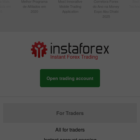
a Mais
Melhor Programa
Most Innovative
Corretora Forex
Best
Ásia em
de Afiliados em
Mobile Trading
do Ano na Money
Techno
20
2020
Application
Expo Abu Dhabi
2025
Open trading account
For Traders
All for traders
Instant account opening