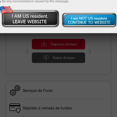
em vídeo dos mercados financeiros,
y for any inconvenience caused by this message.
atualizações de notícias, concursos,
campanhas promocionais, projetos esportivos
da InstaForex etc..
Deposite dinheiro
Retire dinheiro
Serviços de Forex
Depósito e retirada de fundos