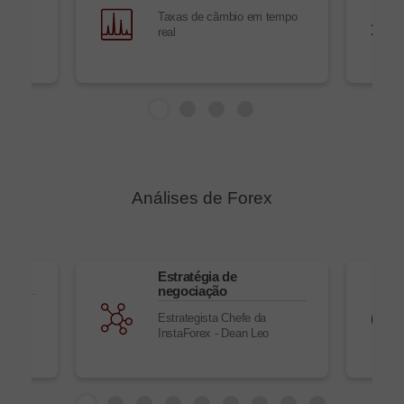
al de
Taxas de cãmbio em tempo
real
Análises de Forex
Estratégia de
negociação
Estrategista Chefe da
o
InstaForex - Dean Leo
a