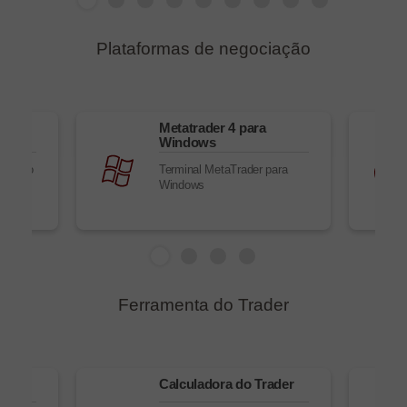
Plataformas de negociação
s do
Metatrader 4 para
Windows
ação no
Terminal MetaTrader para
Windows
Ferramenta do Trader
x
Calculadora do Trader