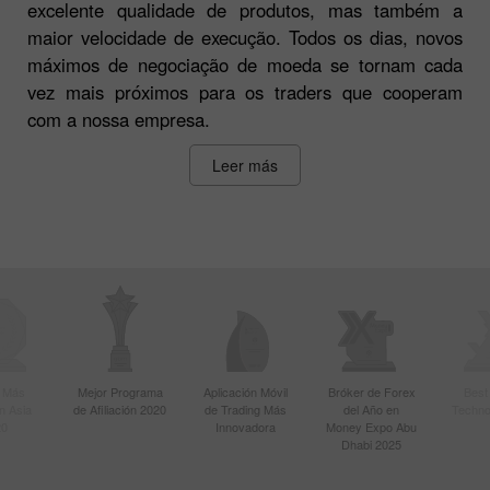
excelente qualidade de produtos, mas também a
maior velocidade de execução. Todos os dias, novos
máximos de negociação de moeda se tornam cada
vez mais próximos para os traders que cooperam
com a nossa empresa.
Leer más
r Más
Mejor Programa
Aplicación Móvil
Bróker de Forex
Best
n Asia
de Afiliación 2020
de Trading Más
del Año en
Techno
20
Innovadora
Money Expo Abu
Dhabi 2025