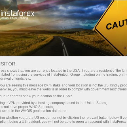
Soporte
Contactos
CÓMO CONTACTARNOS
ISITOR,
ess shows that you are currently located in the USA. If you are a resident of the Uni
ibited from using the services of InstaFintech Group including online trading, online
drawal of funds, etc.
k you are seeing this message by mistake and your location is not the US, kindly pro
Abra una cuenta de operaciones
herwise, you must leave the website in order to comply with government restrictions
ur IP address show your location as the USA?
Abra una cuenta demo
sing a VPN provided by a hosting company based in the United States;
oes not have proper WHOIS records;
occurred in the WHOIS geolocation database.
irm whether you are a US resident or not by clicking the relevant button below. If y
ption, being a US resident, you will not be able to open an account with InstaForex