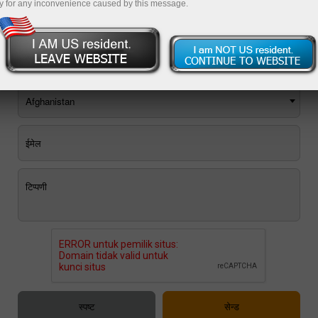
y for any inconvenience caused by this message.
आप ई-मेल फीडबैक फॉर्म का उपयोग कर सकते हैं, या
कॉल बैक करें
.
Afghanistan