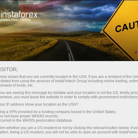
सहायता
संपर्क
हमसे संपर्क कैसे करें
ISITOR,
ess shows that you are currently located in the USA. If you are a resident of the Uni
ibited from using the services of InstaFintech Group including online trading, online
drawal of funds, etc.
k you are seeing this message by mistake and your location is not the US, kindly pro
herwise, you must leave the website in order to comply with government restrictions
ur IP address show your location as the USA?
sing a VPN provided by a hosting company based in the United States;
oes not have proper WHOIS records;
occurred in the WHOIS geolocation database.
irm whether you are a US resident or not by clicking the relevant button below. If y
ption, being a US resident, you will not be able to open an account with InstaForex