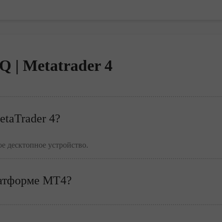
Q | Metatrader 4
etaTrader 4?
ое десктопное устройство.
латформе МТ4?