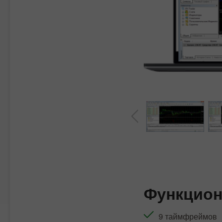
Функцио
9 таймфреймов