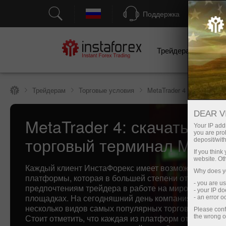
Поддержка
Трейдерам
Н
Трейдерам
Торговые условия
MetaTrader 4
DEAR V
MetaTrader 4: скачать
Your IP addr
you are proh
торговый терминал MT4
deposit/with
If you thin
website. Ot
Каждый клиент ИнстаФорекс имеет возможность вы
Why does yo
платформы, которая в большей степени отвечает ин
- you are u
предпочтениям трейдера в работе на мировых фин
- your IP d
площадках. На сегодняшний день компания предлаг
- an error 
несколько видов самых популярных торговых терми
Please conf
Стоит отметить, что каждая из платформ отвечает за
the wrong o