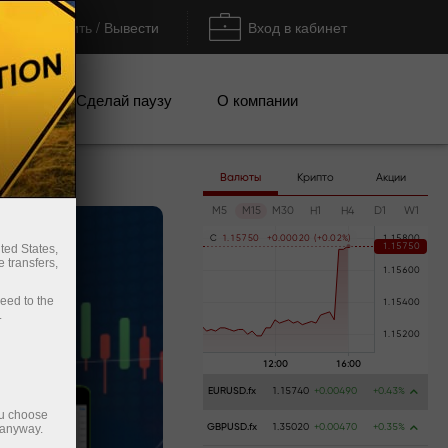
Пополнить / Вывести
Вход в кабинет
кции
Сделай паузу
О компании
Валюты
Крипто
Акции
M5
M15
M30
H1
H4
D1
W1
C
1
.
1
5
7
5
0
+
0
.
0
0
0
2
0
(
+
0
.
0
2
%
)
ted States,
 transfers,
ceed to the
.
EURUSD.fx
1.15740
+0.00490
+0.43%
ou choose
 anyway.
GBPUSD.fx
1.35020
+0.00470
+0.35%