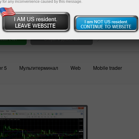
 запросы
y for any inconvenience caused by this message.
Пополнит
r 5
Мультитерминал
Web
Mobile trader