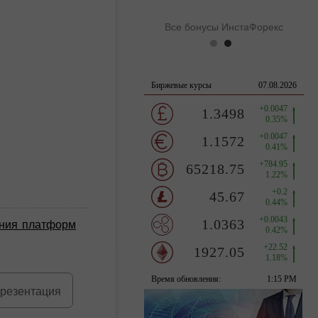
Все бонусы ИнстаФорекс
ения платформ
резентация