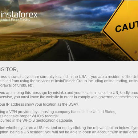
Открыть торговый счёт
Торговые платформы
ачинающим
Инвесторам
Партнерам
Промоа
ISITOR,
ess shows that you are currently located in the USA. If you are a resident of the Uni
ibited from using the services of InstaFintech Group including online trading, online
drawal of funds, etc.
k you are seeing this message by mistake and your location is not the US, kindly pro
herwise, you must leave the website in order to comply with government restrictions
бора
ur IP address show your location as the USA?
тересам и
sing a VPN provided by a hosting company based in the United States;
ансовых
oes not have proper WHOIS records;
ает
occurred in the WHOIS geolocation database.
налов.
irm whether you are a US resident or not by clicking the relevant button below. If y
ption, being a US resident, you will not be able to open an account with InstaForex