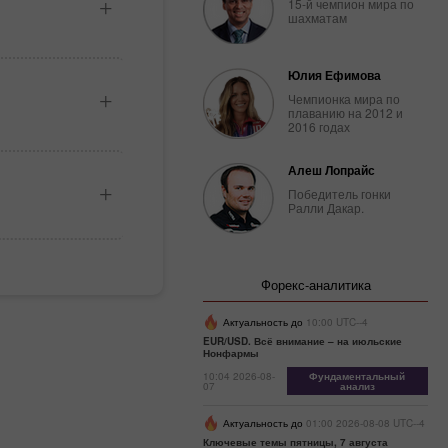
15-й чемпион мира по
шахматам
Юлия Ефимова
Чемпионка мира по
плаванию на 2012 и
2016 годах
Алеш Лопрайс
Победитель гонки
Ралли Дакар.
Форекс-аналитика
Актуальность до
10:00 UTC--4
EUR/USD. Всё внимание – на июльские
Нонфармы
10:04 2026-08-
Фундаментальный
07
анализ
Актуальность до
01:00 2026-08-08 UTC--4
Ключевые темы пятницы, 7 августа