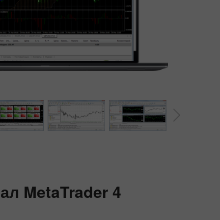
Бонус 30%
Счастливый депозит
нал
MetaTrader 4
Клубный бонус