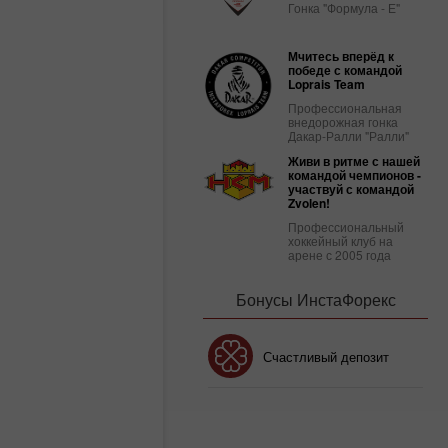
Гонка "Формула - Е"
Мчитесь вперёд к
победе с командой
Loprais Team
Профессиональная
внедорожная гонка
Дакар-Ралли "Ралли"
Живи в ритме с нашей
командой чемпионов -
участвуй с командой
Zvolen!
Профессиональный
хоккейный клуб на
арене с 2005 года
Бонусы ИнстаФорекс
Бонус 30%
Счастливый депозит
Клубный бонус