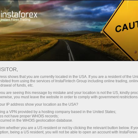
Трейдерам
Торгові умови
IPO Торгівля
ISITOR,
ess shows that you are currently located in the USA. If you are a resident of the Uni
ibited from using the services of InstaFintech Group including online trading, online
drawal of funds, etc.
Торгівля IPO з надійним
k you are seeing this message by mistake and your location is not the US, kindly pro
herwise, you must leave the website in order to comply with government restrictions
світовим брокером
ur IP address show your location as the USA?
sing a VPN provided by a hosting company based in the United States;
oes not have proper WHOIS records;
occurred in the WHOIS geolocation database.
Встигніть розкрити потенціал акцій IPO на
irm whether you are a US resident or not by clicking the relevant button below. If y
вигідних торгових умовах
ption, being a US resident, you will not be able to open an account with InstaForex