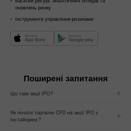
Багатий ресурс аналітичних оглядів та
оновлень ринку
Інструменти управління ризиками
Поширені запитання
Що таке акції IPO?
Як почати торгівлю CFD на акції IPO з
ІнстаФорекс?