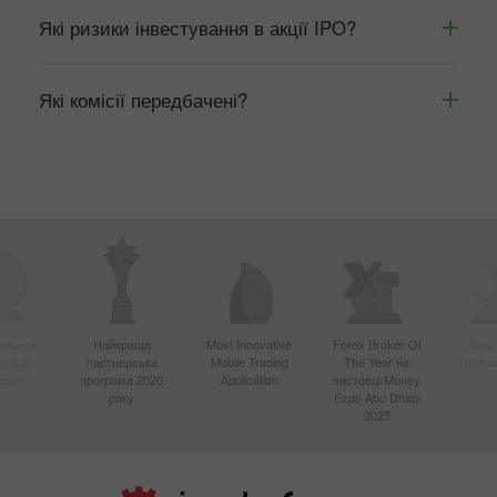
Які ризики інвестування в акції IPO?
Які комісії передбачені?
вніший
Найкраща
Most Innovative
Forex Broker Of
Best
в Азії
партнерська
Mobile Trading
The Year на
Techno
року
програма 2020
Application
виставці Money
року
Expo Abu Dhabi
2025