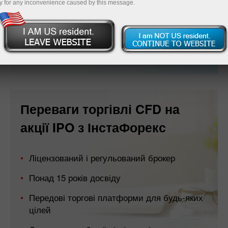
y for any inconvenience caused by this message.
Відкрити рахунок
Переваги торгівлі CFD на
акції IPO з ІнстаФорекс
Ліцензований і регульований брокер
Понад 15 років досвіду
Передові торгові платформи для будь-яких
цілей