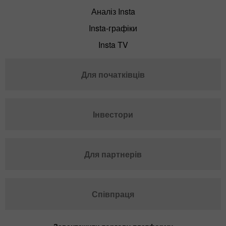
Аналіз Insta
Insta-графіки
Insta TV
Для початківців
Інвестори
Для партнерів
Співпраця
Завантажити торгову платформу