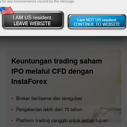
y for any inconvenience caused by this message.
Buka akun
Keuntungan trading saham
IPO melalui CFD dengan
InstaForex
Broker berlisensi dan teregulasi
Pengalaman lebih dari 15 tahun
Platform trading canggih untuk setiap tujuan