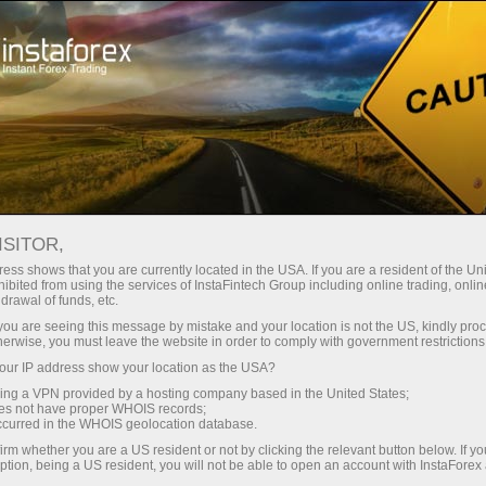
Untuk trader
Ketentuan trading
Trading IPO
ISITOR,
ess shows that you are currently located in the USA. If you are a resident of the Uni
ibited from using the services of InstaFintech Group including online trading, online
drawal of funds, etc.
Trading IPO dengan broker
k you are seeing this message by mistake and your location is not the US, kindly pro
herwise, you must leave the website in order to comply with government restrictions
global terpercaya
ur IP address show your location as the USA?
sing a VPN provided by a hosting company based in the United States;
oes not have proper WHOIS records;
occurred in the WHOIS geolocation database.
Segera temukan potensi saham IPO dalam
irm whether you are a US resident or not by clicking the relevant button below. If y
ketentuan trading yang menguntungkan
ption, being a US resident, you will not be able to open an account with InstaForex