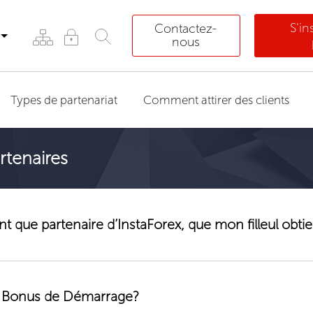
S'i
Contactez-
nous
Types de partenariat
Comment attirer des clients
rtenaires
nt que partenaire d’InstaForex, que mon filleul ob
le Bonus de Démarrage?