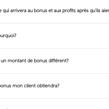
qui arrivera au bonus et aux profits après qu’ils ai
ourquoi?
s un montant de bonus différent?
onus mon client obtiendra?