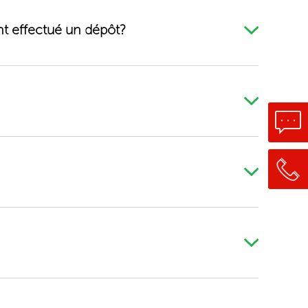
ent effectué un dépôt?