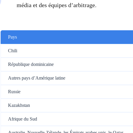
média et des équipes d’arbitrage.
Pays
Chili
République dominicaine
Autres pays d’Amérique latine
Russie
Kazakhstan
Afrique du Sud
Australie, Nouvelle-Zélande, les Émirats arabes unis, le Qatar