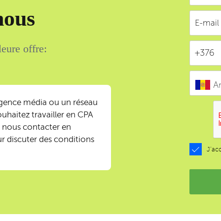
nous
eure offre:
A
agence média ou un réseau
ouhaitez travailler en CPA
ez nous contacter en
ur discuter des conditions
J’ac