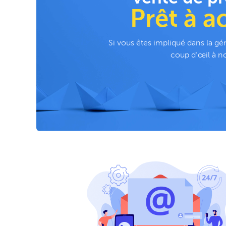
Prêt à a
Si vous êtes impliqué dans la gé
coup d’œil à no