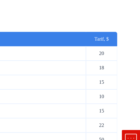
Tarif, $
20
18
15
10
15
22
50