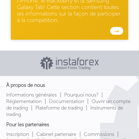
l’iPhone, le Blackberry et la Samsung
Galaxy Tab! Cette section contient toutes
les informations sur la façon de participer
à la compétition.
→
À propos de nous
|
|
Informations générales
Pourquoi nous?
|
|
Réglementation
Documentation
Ouvrir un compte
|
|
de trading
Plateforme de trading
Instruments de
trading
Pour les partenaires
|
|
|
Inscription
Cabinet partenaire
Commissions