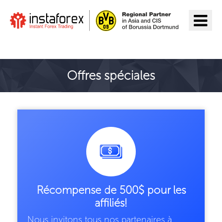
Aller à InstaForex
Offres spéciales
Récompense de 500$ pour les
affiliés!
Nous invitons tous nos partenaires à