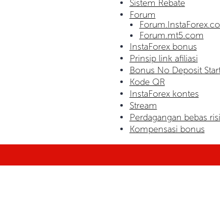
Sistem Rebate
Forum
Forum.InstaForex.c
Forum.mt5.com
InstaForex bonus
Prinsip link afiliasi
Bonus No Deposit Star
Kode QR
InstaForex kontes
Stream
Perdagangan bebas ris
Kompensasi bonus