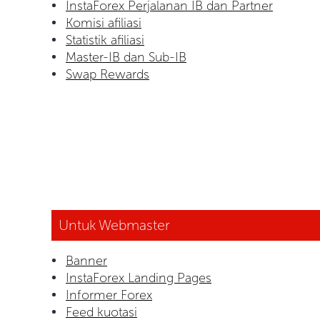
InstaForex Perjalanan IB dan Partner
Komisi afiliasi
Statistik afiliasi
Master-IB dan Sub-IB
Swap Rewards
Untuk Webmaster
Banner
InstaForex Landing Pages
Informer Forex
Feed kuotasi