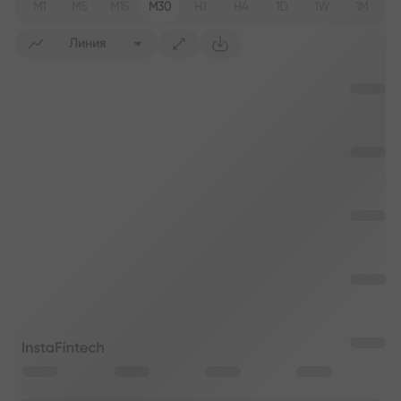
M1
M5
M15
M30
H1
H4
1D
1W
1M
Линия