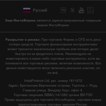
Скрыть график
Русский
9 августа 2025 - 9 августа 2026
|
1 год
/
2 года
/
3 года
/
4 года
Знак ИнстаФорекс
является зарегистрированным товарным
|
Фактическое
Прогноз
Предыдущее
Линия
Бар
знаком ИнстаФорекс
Раскрытие о рисках:
При торговле Форекс и CFD есть риск
потери средств. Торговля финансовыми инструментами
может принести значительную прибыль или потерю денег
быстро из-за кредитного плеча. Рекомендуем не
инвестировать в какие-либо торговые инструменты, если вы
Данные не найдены
понимаете все торговые рисками, включая возможности. Все
деньги инвестируются могут включать реальное участие, но
не всё.
InstaFinance Ltd, рег. номер 1811672
Подробно о событии
Адрес: Британские Виргинские острова, Тортола, г. Роуд,
Главная улица, Виндзор Хаус, офис 4.
История
Торговая лицензия SIBA/L/14/1082 органа BVI FSC
Права защищены для торговли ИнстаФорекс, торговая марка
Дата
Фактическое
Прогноз
Предыдущее
зарегистрирована торговых законом России.