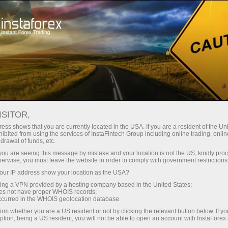
Трейдерам
Торговые условия
Торговые инструменты
AUDUSD
ISITOR,
ess shows that you are currently located in the USA. If you are a resident of the Uni
ibited from using the services of InstaFintech Group including online trading, online
AUDUSD
drawal of funds, etc.
k you are seeing this message by mistake and your location is not the US, kindly pro
herwise, you must leave the website in order to comply with government restrictions
0.70711
(
%)
07 Aug 2026 20:59
ur IP address show your location as the USA?
sing a VPN provided by a hosting company based in the United States;
oes not have proper WHOIS records;
Купить
Продать
occurred in the WHOIS geolocation database.
irm whether you are a US resident or not by clicking the relevant button below. If y
0.70711
0.70681
ption, being a US resident, you will not be able to open an account with InstaForex