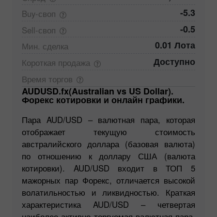
-5.3
Buy-своп
-0.5
Sell-своп
0.01 Лота
Мин.
сделка
Доступно
Короткая
продажа
Время
торгов
AUDUSD.fx(Australian vs US Dollar).
Форекс котировки и онлайн графики.
Пара AUD/USD – валютная пара, которая
отображает текущую стоимость
австралийского доллара (базовая валюта)
по отношению к доллару США (валюта
котировки). AUD/USD входит в ТОП 5
мажорных пар Форекс, отличается высокой
волатильностью и ликвидностью. Краткая
характеристика AUD/USD – четвертая
наиболее активно торгуемая валютная пара.