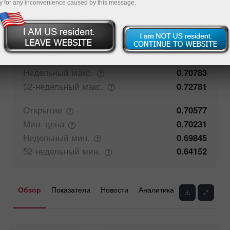
y for any inconvenience caused by this message.
71.27%
Мнение трейдеров
28.73%
Закрытие
0.70576
Макс.
цена
0.70783
Недельный
макс.
0.70783
52-недельный
макс.
0.72781
Открытие
0.70577
Мин.
цена
0.70231
Недельный
мин.
0.69845
52-недельный
мин.
0.64152
Обзор
Показатели
Новости
Аналитика