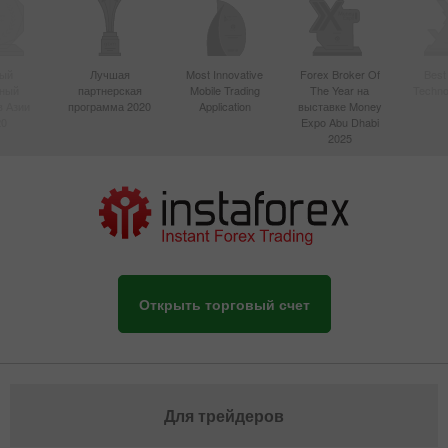
ый
Лучшая
Most Innovative
Forex Broker Of
Best
вный
партнерская
Mobile Trading
The Year на
Techno
в Азии
программа 2020
Application
выставке Money
20
Expo Abu Dhabi
2025
Открыть торговый счет
Для трейдеров