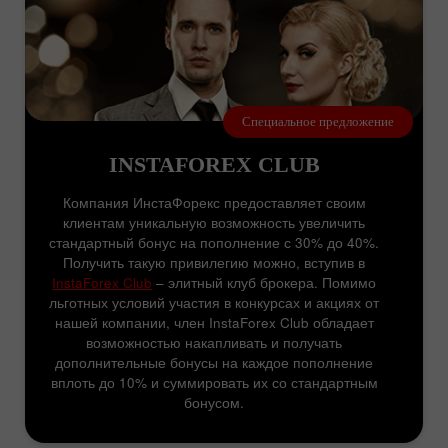
Специальное предложение
INSTAFOREX CLUB
Компания ИнстаФорекс предоставляет своим
клиентам уникальную возможность увеличить
стандартный бонус на пополнение с 30% до 40%.
Получить такую привилегию можно, вступив в
InstaForex Club
– элитный клуб брокера. Помимо
льготных условий участия в конкурсах и акциях от
нашей компании, член InstaForex Club обладает
возможностью накапливать и получать
дополнительные бонусы на каждое пополнение
вплоть до 10% и суммировать их со стандартным
бонусом.