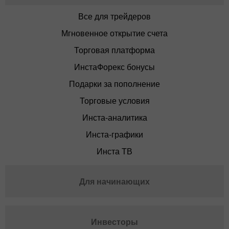
Все для трейдеров
Мгновенное открытие счета
Торговая платформа
ИнстаФорекс бонусы
Подарки за пополнение
Торговые условия
Инста-аналитика
Инста-графики
Инста ТВ
Для начинающих
Инвесторы