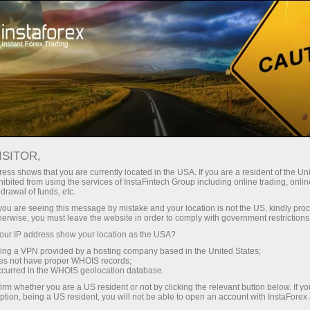
ISITOR,
ess shows that you are currently located in the USA. If you are a resident of the Uni
Часто ищут:
ibited from using the services of InstaFintech Group including online trading, online
drawal of funds, etc.
MetaTrader
,
Мобильный терминал
,
Бонусы
,
k you are seeing this message by mistake and your location is not the US, kindly pro
Криптовалюта
,
Демосчет
herwise, you must leave the website in order to comply with government restrictions
ur IP address show your location as the USA?
sing a VPN provided by a hosting company based in the United States;
Популярные разделы
oes not have proper WHOIS records;
occurred in the WHOIS geolocation database.
irm whether you are a US resident or not by clicking the relevant button below. If y
ption, being a US resident, you will not be able to open an account with InstaForex