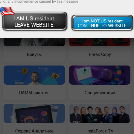
y for any inconvenience caused by this message.
Начинающим
Конкурсы
Бонусы
Forex Copy
ПАММ-система
Спецификации
Форекс Аналитика
InstaForex TV