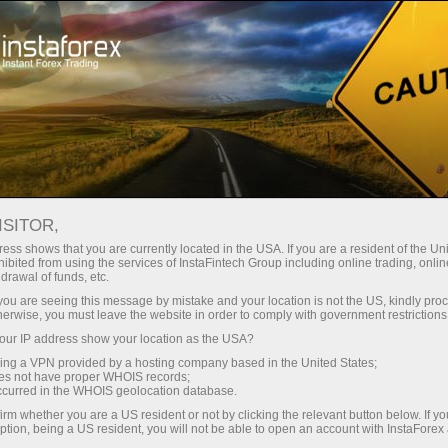
О компании
Регулирование
ISITOR,
Лицензии и
ess shows that you are currently located in the USA. If you are a resident of the Uni
ibited from using the services of InstaFintech Group including online trading, online
регулирование
drawal of funds, etc.
k you are seeing this message by mistake and your location is not the US, kindly pro
herwise, you must leave the website in order to comply with government restrictions
Группа Компаний ИнстаФинтех работает в
ur IP address show your location as the USA?
Форекс индустрии с 2007 года, и за это
sing a VPN provided by a hosting company based in the United States;
время сумела занять прочные позиции, став
oes not have proper WHOIS records;
лидером рынка и IT-инноватором. Брокер
occurred in the WHOIS geolocation database.
придерживается высоких стандартов
irm whether you are a US resident or not by clicking the relevant button below. If y
ption, being a US resident, you will not be able to open an account with InstaForex
качества, работая в соответствии с