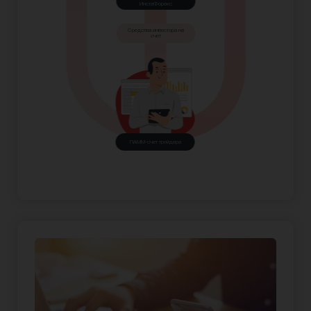
ИнстаФорекс
Средства инвестора на
счет
ПАММ-счет трейдера