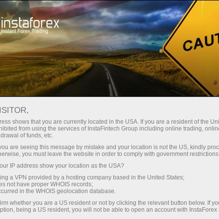
3 бесплатных занятия от ИнстаФорекс -
Начинающим
Как начать зарабатывать
ваши первые шаги к прибыли на Форекс!
ISITOR,
Как начать торговать на
ess shows that you are currently located in the USA. If you are a resident of the Uni
Записаться на курс
ibited from using the services of InstaFintech Group including online trading, online
Форекс новичку?
drawal of funds, etc.
k you are seeing this message by mistake and your location is not the US, kindly pro
herwise, you must leave the website in order to comply with government restrictions
ur IP address show your location as the USA?
Екатерина Стихина
Директор ИнстаФорекс - ТВ*
sing a VPN provided by a hosting company based in the United States;
oes not have proper WHOIS records;
occurred in the WHOIS geolocation database.
irm whether you are a US resident or not by clicking the relevant button below. If y
ption, being a US resident, you will not be able to open an account with InstaForex