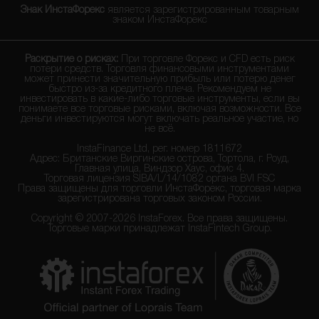
Знак ИнстаФорекс
является зарегистрированным товарным
знаком ИнстаФорекс
Раскрытие о рисках:
При торговле Форекс и CFD есть риск
потери средств. Торговля финансовыми инструментами
может принести значительную прибыль или потерю денег
быстро из-за кредитного плеча. Рекомендуем не
инвестировать в какие-либо торговые инструменты, если вы
понимаете все торговые рисками, включая возможности. Все
деньги инвестируются могут включать реальное участие, но
не всё.
InstaFinance Ltd, рег. номер 1811672
Адрес: Британские Виргинские острова, Тортола, г. Роуд,
Главная улица, Виндзор Хаус, офис 4.
Торговая лицензия SIBA/L/14/1082 органа BVI FSC
Права защищены для торговли ИнстаФорекс, торговая марка
зарегистрирована торговых законом России.
Copyright © 2007-2026 InstaForex. Все права защищены.
Торговые марки принадлежат InstaFintech Group.