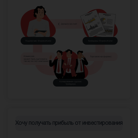
Деньги на счет
Подписчик ФорексКопи
Трейдеры ФорексКопи
Комиссия
Торговля на форекс
(может быть выплачена
так же за счет компании)
Копирование сделок
трейдера
Хочу получать прибыль от инвестирования