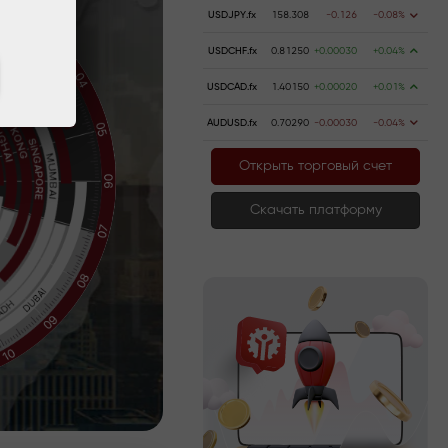
USDJPY.fx
158.308
-0.126
-0.08%
USDCHF.fx
0.81250
+0.00030
+0.04%
USDCAD.fx
1.40150
+0.00020
+0.01%
AUDUSD.fx
0.70290
-0.00030
-0.04%
Открыть торговый счет
Скачать платформу