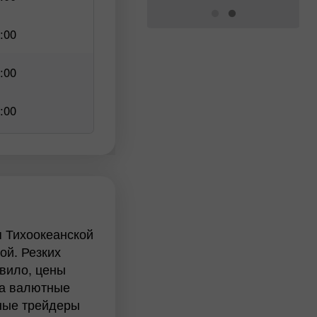
:00
:00
:00
я Тихоокеанской
ой. Резких
авило, цены
 а валютные
ьные трейдеры