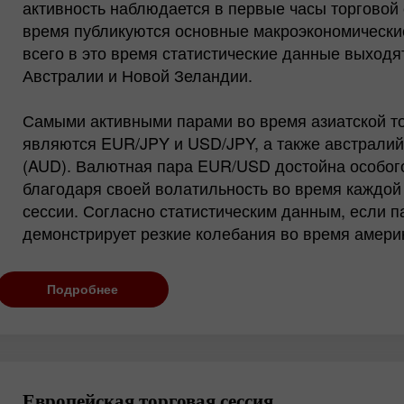
активность наблюдается в первые часы торговой 
Чаще всего во время Тихоокеанской сессии торгу
время публикуются основные макроэкономически
валютные пары, как AUD/USD и NZD/USD. Это пр
всего в это время статистические данные выходя
потому, что австралийский и новозеландский до
Австралии и Новой Зеландии.
национальными валютами государств Тихоокеанск
Самыми активными парами во время азиатской то
являются EUR/JPY и USD/JPY, а также австрали
(AUD). Валютная пара EUR/USD достойна особог
благодаря своей волатильность во время каждой
сессии. Согласно статистическим данным, если п
демонстрирует резкие колебания во время амери
то во время азиатской сессии она обычно растет.
Подробнее
Во время азиатской сессии обычно наблюдается 
ликвидность. Большинство валютных пар торгуют
диапазонах, готовясь к более сильным движения
последующие торговые часы. Азиатские фондовы
задают тренд на оставшуюся часть торгового дня
Европейская торговая сессия