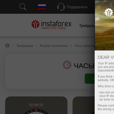
Поддержка
О
Трейдерам
Н
Трейдерам
Форекс-аналитика
Часы работы торговых п
DEAR V
ЧАСЫ РАБ
Your IP addr
you are proh
deposit/with
If you thin
рговый счет
Открыть демосчет
website. Ot
Why does yo
- you are u
- your IP d
- an error 
02:49:34
21:49:34
Please conf
the wrong o