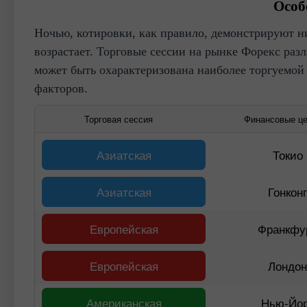
Особ
Ночью, котировки, как правило, демонстрируют ни
возрастает. Торговые сессии на рынке Форекс раз
может быть охарактеризована наиболее торгуемой
факторов.
Торговая сессия
Финансовые ц
Азиатская
Токио
Азиатская
Гонкон
Европейская
Франкфу
Европейская
Лондо
Американская
Нью-Йо