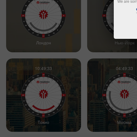
We are sorr
Лондон
Нью-Йорк
10:49:34
04:49:34
Токио
Москва