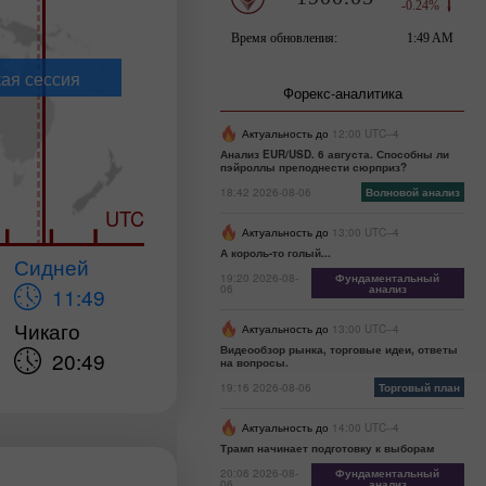
ая сессия
Форекс-аналитика
Актуальность до
12:00 UTC--4
Анализ EUR/USD. 6 августа. Способны ли
пэйроллы преподнести сюрприз?
18:42 2026-08-06
Волновой анализ
UTC
Актуальность до
13:00 UTC--4
А король-то голый...
Сидней
19:20 2026-08-
Фундаментальный
06
анализ
11:49
Чикаго
Актуальность до
13:00 UTC--4
Видеообзор рынка, торговые идеи, ответы
20:49
на вопросы.
19:16 2026-08-06
Торговый план
Актуальность до
14:00 UTC--4
Трамп начинает подготовку к выборам
20:06 2026-08-
Фундаментальный
06
анализ