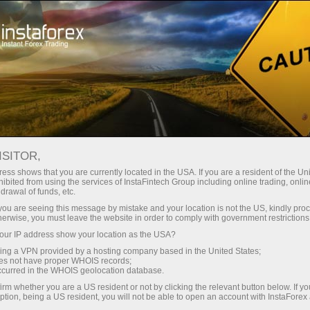
ткрыть торговый счёт
Торговые платформы
ачинающим
Инвесторам
Партнерам
Промоа
лощадок
ISITOR,
ОТЫ ТОРГОВЫХ ПЛОЩАДОК
ess shows that you are currently located in the USA. If you are a resident of the Uni
ibited from using the services of InstaFintech Group including online trading, online
drawal of funds, etc.
k you are seeing this message by mistake and your location is not the US, kindly pro
Пополнит
herwise, you must leave the website in order to comply with government restrictions
ur IP address show your location as the USA?
sing a VPN provided by a hosting company based in the United States;
oes not have proper WHOIS records;
occurred in the WHOIS geolocation database.
irm whether you are a US resident or not by clicking the relevant button below. If y
ption, being a US resident, you will not be able to open an account with InstaForex