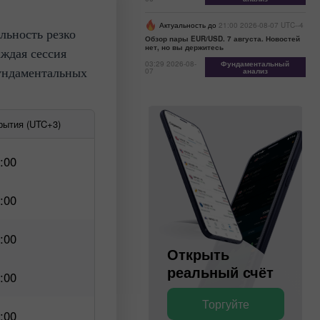
Актуальность до
21:00 2026-08-07 UTC--4
льность резко
Обзор пары EUR/USD. 7 августа. Новостей
нет, но вы держитесь
аждая сессия
03:29 2026-08-
Фундаментальный
фундаментальных
07
анализ
рытия (UTC+3)
:00
:00
:00
Открыть
Открыть
торговый
реальный счёт
:00
Торгуйте
Торгуйте
:00