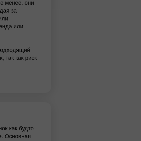
е менее, они
дая за
или
енда или
 подходящий
 так как риск
ованные
говлю, могут
. Однако могут
сти, например,
вляет
осам политики.
быть довольно
 влияние на
ок как будто
е. Основная