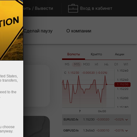
Пополнить / Вывести
Вход в кабинет
кции
Сделай паузу
О компании
Валюты
Крипто
Акции
M5
M15
M30
H1
H4
D1
W1
C
1
.
1
5
2
3
0
-
0
.
0
0
0
2
0
(
-
0
.
0
2
%
)
ted States,
 transfers,
ceed to the
ь счёт
Вывести деньги
.
EURUSD.fx
1.15230
-0.00020
-0.02%
ou choose
 anyway.
GBPUSD.fx
1.34540
-0.00010
-0.01%