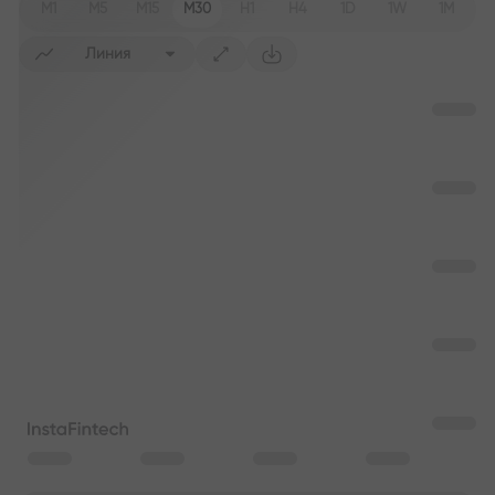
M1
M5
M15
M30
H1
H4
1D
1W
1M
Линия