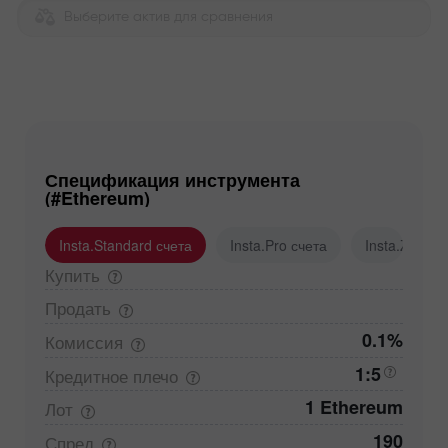
Выберите актив для сравнения
Спецификация инструмента
(#Ethereum)
Insta.Standard счета
Insta.Pro счета
Insta.Zero с
Купить
Продать
0.1%
Комиссия
1:5
Кредитное
плечо
1 Ethereum
Лот
190
Спред