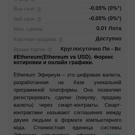
-0.05% (0%*)
Buy-своп
-0.05% (0%*)
Sell-своп
0.01 Лота
Мин.
сделка
Доступно
Короткая
продажа
Круглосуточно Пн - Вс
Время
торгов
#Ethereum(Ethereum vs USD). Форекс
котировки и онлайн графики.
Ethereum Эфириум – это цифровая валюта,
разработанная на базе уникальной
программной платформы. Она позволяет
регистрировать сделки (покупку, продажу
валюты) через смарт-контракты. Смарт-
контрактами называют соглашения между
двумя людьми в формате компьютерного
кода. Стоимостная единица системы
Эфириум называется «эфиром».
Читать