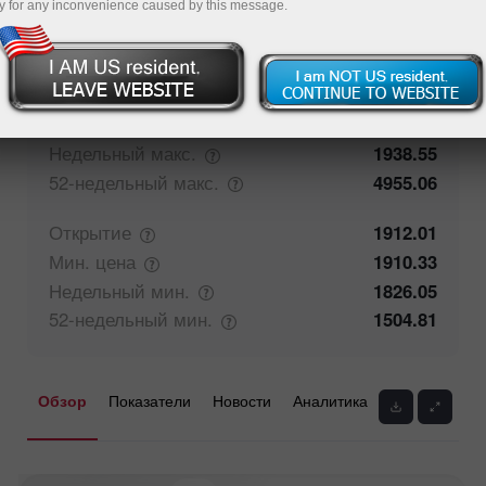
y for any inconvenience caused by this message.
50%
Мнение трейдеров
50%
Закрытие
1912.06
Макс.
цена
1923.7
Недельный
макс.
1938.55
52-недельный
макс.
4955.06
Открытие
1912.01
Мин.
цена
1910.33
Недельный
мин.
1826.05
52-недельный
мин.
1504.81
Обзор
Показатели
Новости
Аналитика