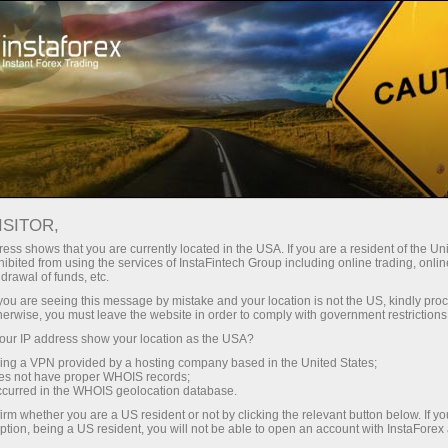
Трейдерам
Торговые условия
Торговые инструменты
#ETHEREUM
ISITOR,
ess shows that you are currently located in the USA. If you are a resident of the Uni
ibited from using the services of InstaFintech Group including online trading, online
Ethereum
drawal of funds, etc.
k you are seeing this message by mistake and your location is not the US, kindly pro
herwise, you must leave the website in order to comply with government restrictions
1923.46
(
%)
09 Aug 2026 14:39
ur IP address show your location as the USA?
sing a VPN provided by a hosting company based in the United States;
oes not have proper WHOIS records;
Купить
Продать
occurred in the WHOIS geolocation database.
irm whether you are a US resident or not by clicking the relevant button below. If y
1923.46
1921.56
ption, being a US resident, you will not be able to open an account with InstaForex