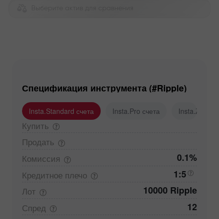
Выберите актив для сравнения
Спецификация инструмента (#Ripple)
Insta.Standard счета
Insta.Pro счета
Insta.Zero с
Купить
Продать
0.1%
Комиссия
1:5
Кредитное
плечо
10000 Ripple
Лот
12
Спред