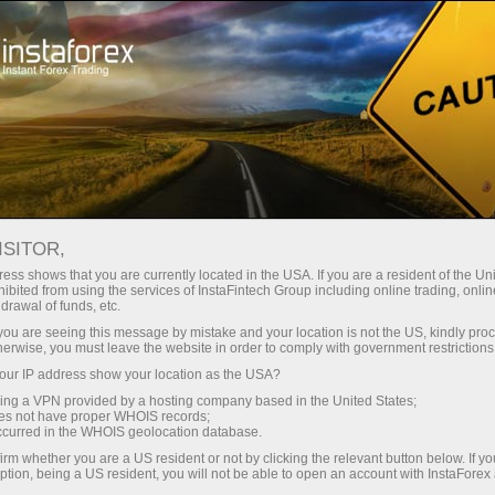
Трейдерам
Торговые условия
Торговые инструменты
#RIPPLE
ISITOR,
ess shows that you are currently located in the USA. If you are a resident of the Uni
ibited from using the services of InstaFintech Group including online trading, online
Ripple
drawal of funds, etc.
k you are seeing this message by mistake and your location is not the US, kindly pro
herwise, you must leave the website in order to comply with government restrictions
1.0351
(
%)
09 Aug 2026 02:02
ur IP address show your location as the USA?
sing a VPN provided by a hosting company based in the United States;
oes not have proper WHOIS records;
Купить
Продать
occurred in the WHOIS geolocation database.
irm whether you are a US resident or not by clicking the relevant button below. If y
1.0351
1.0339
ption, being a US resident, you will not be able to open an account with InstaForex