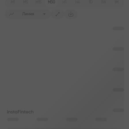
M1
M5
M15
M30
H1
H4
1D
1W
1M
Линия