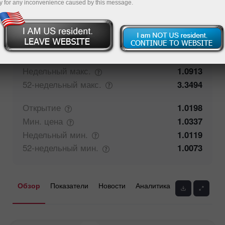
y for any inconvenience caused by this message.
50%
Мнение трейдеров
50%
Закрытие
1.0199
Макс.
цена
1.0393
Недельный
макс.
1.0913
52-недельный
макс.
3.3494
Открытие
1.0198
Мин.
цена
1.0337
Недельный
мин.
1.0119
52-недельный
мин.
1.0073
Обзор
Показатели
Новости
Аналитика