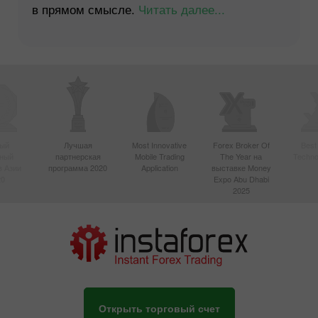
в прямом смысле.
Читать далее...
ый
Лучшая
Most Innovative
Forex Broker Of
Best
вный
партнерская
Mobile Trading
The Year на
Techno
в Азии
программа 2020
Application
выставке Money
20
Expo Abu Dhabi
2025
Открыть торговый счет