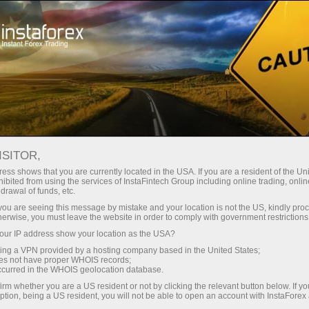
Untuk Traders
Analisis Forex
Jam pembukaan lantai perdagangan
ISITOR,
ess shows that you are currently located in the USA. If you are a resident of the Uni
JAM PEMBUKAAN LANTAI
ibited from using the services of InstaFintech Group including online trading, online
drawal of funds, etc.
k you are seeing this message by mistake and your location is not the US, kindly pro
PERDAGANGAN
herwise, you must leave the website in order to comply with government restrictions
ur IP address show your location as the USA?
sing a VPN provided by a hosting company based in the United States;
oes not have proper WHOIS records;
occurred in the WHOIS geolocation database.
ng
irm whether you are a US resident or not by clicking the relevant button below. If y
ption, being a US resident, you will not be able to open an account with InstaForex
o