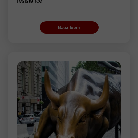
resistance.
Permulaan sesi perdagangan biasanya
tenang. Pergerakan harga melaju pesat
Baca lebih
ketika pembukaan London Stock
Exchange. Ini adalah periode terbaik
untuk para trader karena volatilitas
sangatlah tinggi dan EUR, USD, dan GBP
menunjukkan peningkatan aktivitas.
Aktivitas tertinggi biasanya terlihat pada
awal dan akhir sesi perdagangan. Pada
bagian kedua hari, trader mengambil jeda
singkat. Tren harga berubah pada akhir
sesi.
Sepanjang sesi Eropa, trader dapat
memilih pasangan mata uang manapun.