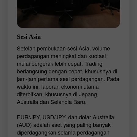
NZD/USD adalah pasangan mata uang
yang paling sering diperdagangkan
karena dolar Australia dan Selandia Baru
adalah mata uang nasional dari negara-
negara Pasifik.
Sesi Asia
Setelah pembukaan sesi Asia, volume
perdagangan meningkat dan kuotasi
mulai bergerak lebih cepat. Trading
berlangsung dengan cepat, khususnya di
jam-jam pertama sesi perdagangan. Pada
waktu ini, laporan ekonomi utama
diterbitkan, khususnya di Jepang,
Australia dan Selandia Baru.
EUR/JPY, USD/JPY, dan dolar Australia
(AUD) adalah aset yang paling banyak
diperdagangkan selama perdagangan