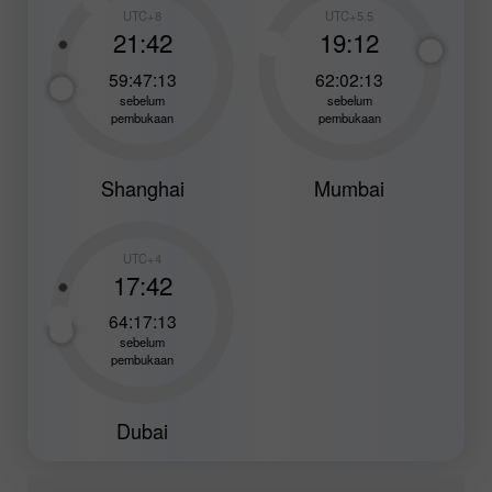
UTC+8
UTC+5.5
21:42
19:12
59:47:11
62:02:11
sebelum
sebelum
pembukaan
pembukaan
Shanghai
Mumbai
UTC+4
17:42
64:17:11
sebelum
pembukaan
Dubai