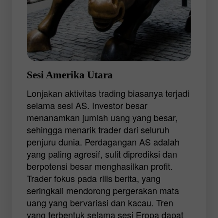
Namun, seringkali mereka memilih trading
EUR/USD, GBP/USD, USD/JPY,
USD/CHF, serta pasangan mata uang
crosses seperti EUR/JPY dan GBP/JPY.
Trader berpengalaman bersandar ke sesi
perdagangan Eropa dengan banyaknya
Sesi Amerika Utara
kesempatan untuk mendapatkan profit
Lonjakan aktivitas trading biasanya terjadi
yang besar. Kemampuan untuk
selama sesi AS. Investor besar
menganalisis sekelompok informasi dan
menanamkan jumlah uang yang besar,
menentukan dengan cepat tren pasar
sehingga menarik trader dari seluruh
dapat memberikan hasil yang bagus.
penjuru dunia. Perdagangan AS adalah
yang paling agresif, sulit diprediksi dan
berpotensi besar menghasilkan profit.
Trader fokus pada rilis berita, yang
seringkali mendorong pergerakan mata
uang yang bervariasi dan kacau. Tren
yang terbentuk selama sesi Eropa dapat