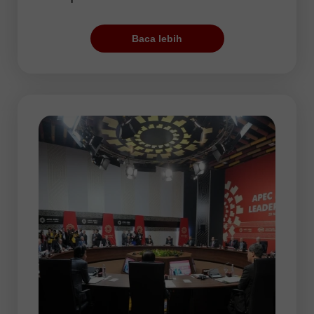
harga.
Baca lebih
Untuk pemula, sesi Pasifik adalah periode
yang paling cocok untuk melatih dan
membuka transaksi pertama karena
risikonya rendah. Selain itu, beberapa
sistem otomatis yang dirancang untuk
trading mendatar mungkin lebih efektif
selama sesi ini. Namun, ada beberapa
periode peningkatan volatilitas,
contohnya, ketika Federal Reserve
mengumumkan hasil dari rapat
kebijakannya. Reaksi pasar terhadap
keputusan Fed bisa jadi cukup tajam.
Jadi, itu pasti akan berdampak signifikan
pada dinamika harga.
Dalam sesi Pasifik, AUD/USD dan