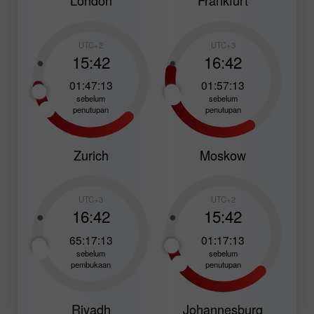
London
Frankfurt
UTC+2
UTC+3
15:42
16:42
01:47:11
01:57:11
sebelum
sebelum
penutupan
penutupan
Zurich
Moskow
UTC+3
UTC+2
16:42
15:42
65:17:11
01:17:11
sebelum
sebelum
pembukaan
penutupan
Riyadh
Johannesburg