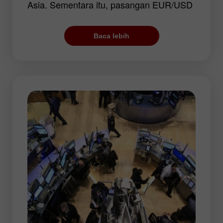
Asia. Sementara itu, pasangan EUR/USD
menarik perhatian trader berkat
volatilitasnya dalam setiap sesi
Baca lebih
perdagangan. Menurut data statistik, jika
pasangan ini menunjukkan perubahan
tajam selama perdagangan AS, harga
kemungkinan akan naik selama sesi Asia.
Volatilitas yang rendah adalah hal biasa
untuk sesi Asia. Kebanyakan pasangan
mata uang bergerak di kisaran harga yang
sempit, dan dengan itu bersiap untuk
pergerakan yang lebih besar selama
beberapa jam perdagangan berikutnya.
Bursa-bursa saham Asia menetapkan tren
untuk sisa hari perdagangan.
Karena volatilitas pasar moderat, trader