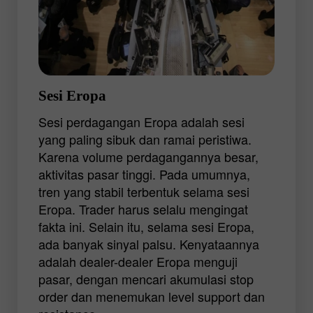
dapat menggunakan strategi trading
apapun. Dengan mempertimbangkan
perubahan harga yang stabil, trader
berperan sebagai pemburu. Mereka harus
sabar dan menunggu dalam waktu yang
lama hingga mangsa datang, tapi
Sesi Eropa
tembakan yang jitu dapat membawa profit
Sesi perdagangan Eropa adalah sesi
besar.
yang paling sibuk dan ramai peristiwa.
Karena volume perdagangannya besar,
aktivitas pasar tinggi. Pada umumnya,
tren yang stabil terbentuk selama sesi
Eropa. Trader harus selalu mengingat
fakta ini. Selain itu, selama sesi Eropa,
ada banyak sinyal palsu. Kenyataannya
adalah dealer-dealer Eropa menguji
pasar, dengan mencari akumulasi stop
order dan menemukan level support dan