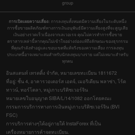
group
การเปิดเผยความเสี่ยง:
การลงทุนทั้งหมดมีความเสี่ยงในระดับหนึ่ง
การซื้อขายผลิตภัณฑ์ทางการเงินอนุพันธ์มีความเสี่ยงสูงที่จะสูญเสีย
เงินอย่างรวดเร็วเนื่องจากเลเวอเรจ คุณไม่ควรทำการซื้อขาย
ตราสารเหล่านี้หากคุณไม่เข้าใจอย่างถ่องแท้ถึงลักษณะของธุรกรรม
ที่คุณกำลังทำอยู่และขอบเขตที่แท้จริงของความเสี่ยง การลงทุน
ประเภทนี้อาจเหมาะสมสำหรับนักลงทุนบางราย แต่ไม่เหมาะสำหรับ
ทุกคน
อินสแตนท์ เทรดดิ้ง จำกัด, หมายเลขทะเบียน 1811672
ที่อยู่: ชั้น 4, อาคารวอเตอร์ส เอดจ์, เมอริเดียน พลาซ่า, โร้ด
ทาวน์, ทอร์โตลา, หมู่เกาะบริติชเวอร์จิน
หมายเลขใบอนุญาต SIBA/L/14/1082 ออกโดยคณะ
กรรมการบริการทางการเงินหมู่เกาะบริติชเวอร์จิน (BVI
FSC)
การบริการต่างๆได้อยู่ภายใต้ InstaForex ที่เป็น
เครื่องหมายการค้าจดทะเบียน.