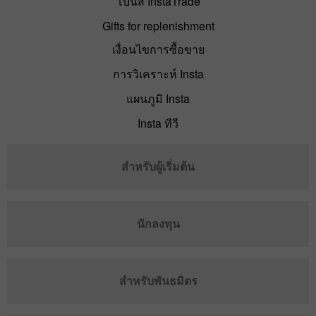
โบนัส InstaTrade
Gifts for replenishment
เงื่อนไขการซื้อขาย
การวิเคราะห์ Insta
แผนภูมิ Insta
Insta ทีวี
สำหรับผู้เริ่มต้น
นักลงทุน
สำหรับพันธมิตร