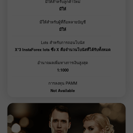
มีให้สำหรับลูกค้าใหม่
มีให้
มีให้สำหรับผู้ที่ถือหลายบัญชี
มีให้
Lots สำหรับการถอนโบนัส
X*3 InstaForex lots ซึ่ง X คือจำนวนโบนัสที่ได้รับทั้งหมด
อำนาจผลเพิ่มทางการเงินสูงสุด
1:1000
การลงทุน PAMM
Not Available