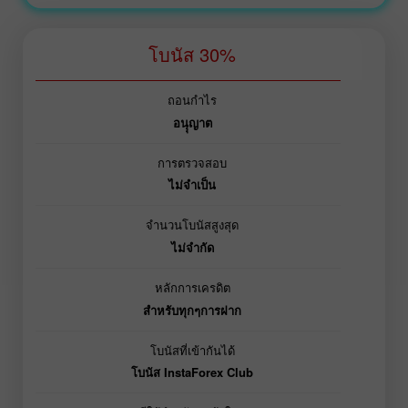
โบนัส 30%
ถอนกำไร
อนุุญาต
การตรวจสอบ
ไม่จำเป็น
จำนวนโบนัสสูงสุด
ไม่จำกัด
หลักการเครดิต
สำหรับทุกๆการฝาก
โบนัสที่เข้ากันได้
โบนัส InstaForex Club