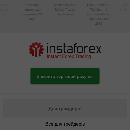
вніший
Найкраща
Most Innovative
Forex Broker Of
Best
в Азії
партнерська
Mobile Trading
The Year на
Techno
року
програма 2020
Application
виставці Money
року
Expo Abu Dhabi
2025
Відкрити торговий рахунок
Для трейдерів
Все для трейдерів