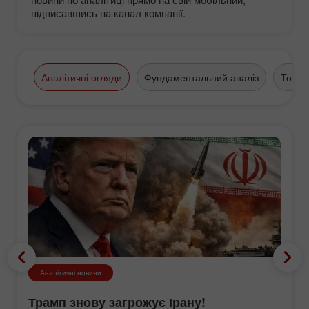
підписавшись на канал компанії.
Аналітичні огляди
Фундаментальний аналіз
Торго
Аналітичні новини
Трамп знову загрожує Ірану!