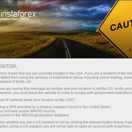
Зроби паузу
Ми у соцмережах
КОРПОРАТИВНІ БЛОГИ
ISITOR,
ess shows that you are currently located in the USA. If you are a resident of the Uni
ibited from using the services of InstaFintech Group including online trading, online
drawal of funds, etc.
k you are seeing this message by mistake and your location is not the US, kindly pro
ахунок
herwise, you must leave the website in order to comply with government restrictions
ur IP address show your location as the USA?
унок
sing a VPN provided by a hosting company based in the United States;
oes not have proper WHOIS records;
occurred in the WHOIS geolocation database.
irm whether you are a US resident or not by clicking the relevant button below. If y
ption, being a US resident, you will not be able to open an account with InstaForex