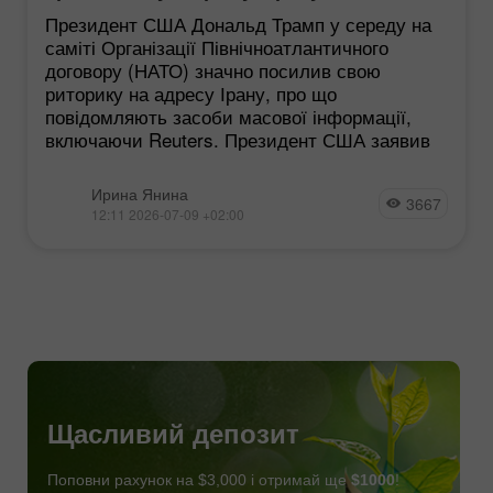
Президент США Дональд Трамп у середу на
саміті Організації Північноатлантичного
договору (НАТО) значно посилив свою
риторику на адресу Ірану, про що
повідомляють засоби масової інформації,
включаючи Reuters. Президент США заявив
Ирина Янина
3667
12:11 2026-07-09 +02:00
Щасливий депозит
Поповни рахунок на $3,000 і отримай ще
$1000
!