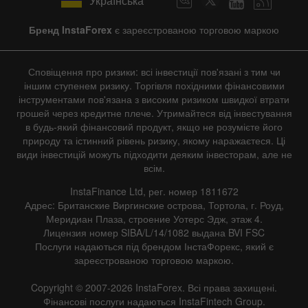
Українська
Бренд InstaForex
є зареєстрованою торговою маркою
Сповіщення про ризики: всі інвестиції пов'язані з тим чи
іншим ступенем ризику. Торгівля похідними фінансовими
інструментами пов'язана з високим ризиком швидкої втрати
грошей через кредитне плече. Утримайтеся від інвестування
в будь-який фінансовий продукт, якщо не розумієте його
природу та істинний рівень ризику, якому наражаєтеся. Ці
види інвестицій можуть підходити деяким інвесторам, але не
всім.
InstaFinance Ltd, рег. номер 1811672
Адрес: Британские Виргинские острова, Тортола, г. Роуд,
Меридиан Плаза, строение Уотерс Эдж, этаж 4.
Лицензия номер SIBA/L/14/1082 выдана BVI FSC
Послуги надаються під брендом ІнстаФорекс, який є
зареєстрованою торговою маркою.
Copyright © 2007-2026 InstaForex. Всі права захищені.
Фінансові послуги надаються InstaFintech Group.