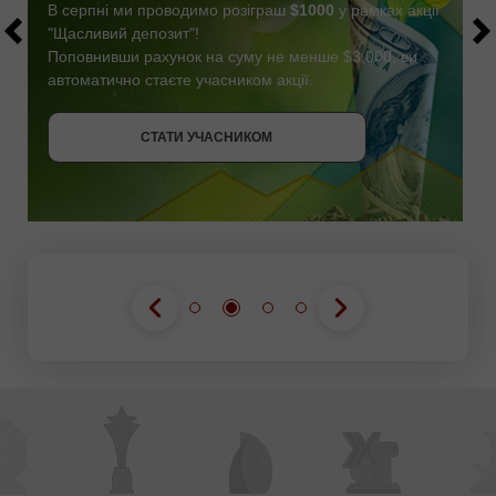
В серпні ми проводимо розіграш
$1000
у рамках акції
"Щасливий депозит"!
Поповнивши рахунок на суму не менше $3,000, ви
автоматично стаєте учасником акції.
СТАТИ УЧАСНИКОМ
ОТРИМАТИ БОНУС
СТАТИ УЧАСНИКОМ
СТАТИ УЧАСНИКОМ