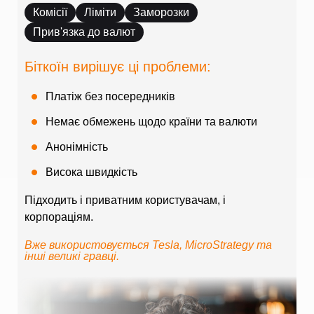
Комісії
Ліміти
Заморозки
Прив'язка до валют
Біткоїн вирішує ці проблеми:
Платіж без посередників
Немає обмежень щодо країни та валюти
Анонімність
Висока швидкість
Підходить і приватним користувачам, і
корпораціям.
Вже використовується Tesla, MicroStrategy та
інші великі гравці.