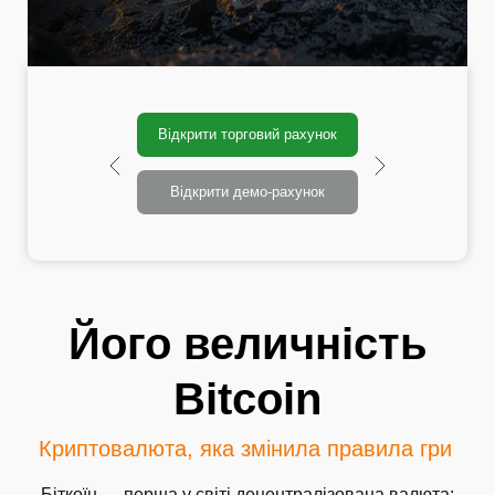
Відкрити торговий рахунок
Відкрити демо-рахунок
Його величність
Bitcoin
Криптовалюта, яка змінила правила гри
Біткоїн — перша у світі децентралізована валюта: