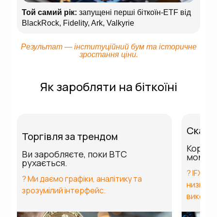
Той самий рік:
запущені перші біткоїн-ETF від
BlackRock, Fidelity, Ark, Valkyrie
Результат — інституційний бум та історичне
зростання ціни.
Як заробляти на біткоїні
Скаль
Торгівля за трендом
Коротк
Ви заробляєте, поки BTC
момен
рухається.
? IFXBIT
? Ми даємо графіки, аналітику та
низькою
зрозумілий інтерфейс.
виконан