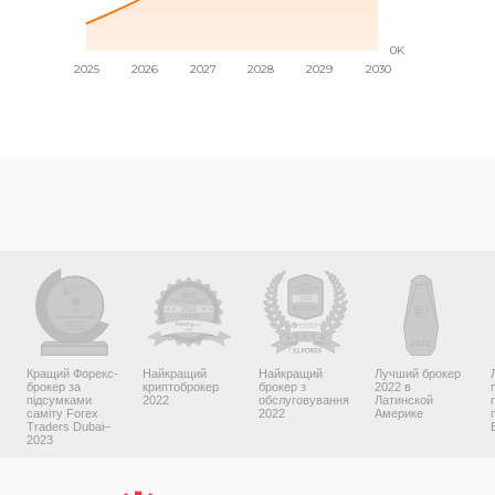
Кращий Форекс-
Найкращий
Найкращий
Лучший брокер
брокер за
криптоброкер
брокер з
2022 в
підсумками
2022
обслуговування
Латинской
саміту Forex
2022
Америке
Traders Dubai–
2023