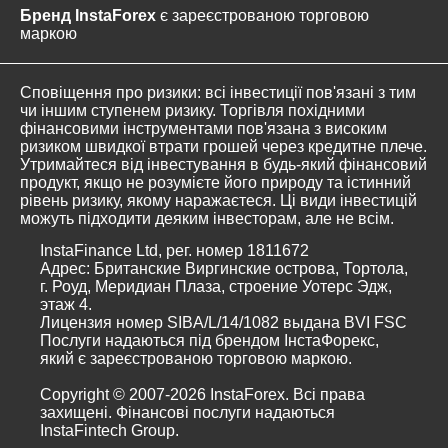
Бренд InstaForex
є зареєстрованою торговою
маркою
Сповіщення про ризики: всі інвестиції пов'язані з тим
чи іншим ступенем ризику. Торгівля похідними
фінансовими інструментами пов'язана з високим
ризиком швидкої втрати грошей через кредитне плече.
Утримайтеся від інвестування в будь-який фінансовий
продукт, якщо не розумієте його природу та істинний
рівень ризику, якому наражаєтеся. Ці види інвестицій
можуть підходити деяким інвесторам, але не всім.
InstaFinance Ltd, рег. номер 1811672
Адрес: Британские Виргинские острова, Тортола,
г. Роуд, Меридиан Плаза, строение Уотерс Эдж,
этаж 4.
Лицензия номер SIBA/L/14/1082 выдана BVI FSC
Послуги надаються під брендом ІнстаФорекс,
який є зареєстрованою торговою маркою.
Copyright © 2007-2026 InstaForex. Всі права
захищені. Фінансові послуги надаються
InstaFintech Group.