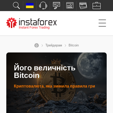
Трейдерам
Bitcoin
Його величність
Bitcoin
Криптовалюта, яка змінила правила гри