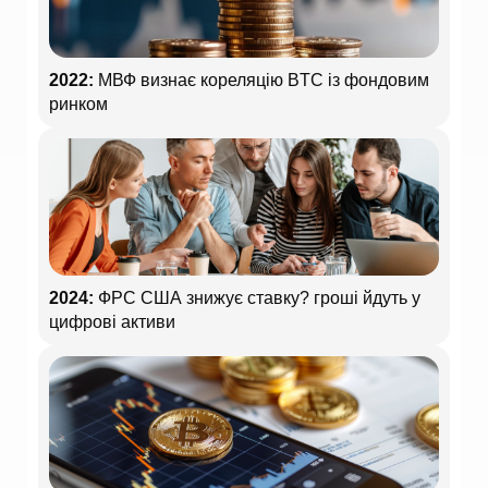
2022:
МВФ визнає кореляцію BTC із фондовим
ринком
2024:
ФРС США знижує ставку? гроші йдуть у
цифрові активи