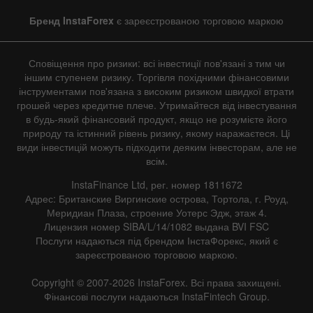
Бренд InstaForex
є зареєстрованою торговою маркою
Сповіщення про ризики: всі інвестиції пов'язані з тим чи
іншим ступенем ризику. Торгівля похідними фінансовими
інструментами пов'язана з високим ризиком швидкої втрати
грошей через кредитне плече. Утримайтеся від інвестування
в будь-який фінансовий продукт, якщо не розумієте його
природу та істинний рівень ризику, якому наражаєтеся. Ці
види інвестицій можуть підходити деяким інвесторам, але не
всім.
InstaFinance Ltd, рег. номер 1811672
Адрес: Британские Виргинские острова, Тортола, г. Роуд,
Меридиан Плаза, строение Уотерс Эдж, этаж 4.
Лицензия номер SIBA/L/14/1082 выдана BVI FSC
Послуги надаються під брендом ІнстаФорекс, який є
зареєстрованою торговою маркою.
Copyright © 2007-2026 InstaForex. Всі права захищені.
Фінансові послуги надаються InstaFintech Group.