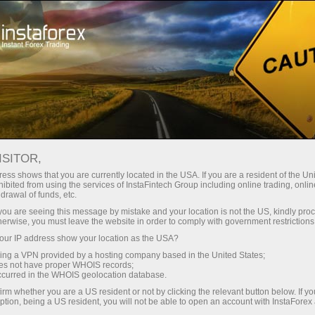
RSS InstaForex
СТРІЧКА НОВИН ФОРЕКС RSS
ВІД INSTAFOREX
ISITOR,
ess shows that you are currently located in the USA. If you are a resident of the Uni
ibited from using the services of InstaFintech Group including online trading, online
drawal of funds, etc.
k you are seeing this message by mistake and your location is not the US, kindly pro
Відкрити торговий рахунок
herwise, you must leave the website in order to comply with government restrictions
ur IP address show your location as the USA?
Відкрити демо-рахунок
sing a VPN provided by a hosting company based in the United States;
oes not have proper WHOIS records;
occurred in the WHOIS geolocation database.
irm whether you are a US resident or not by clicking the relevant button below. If y
ption, being a US resident, you will not be able to open an account with InstaForex