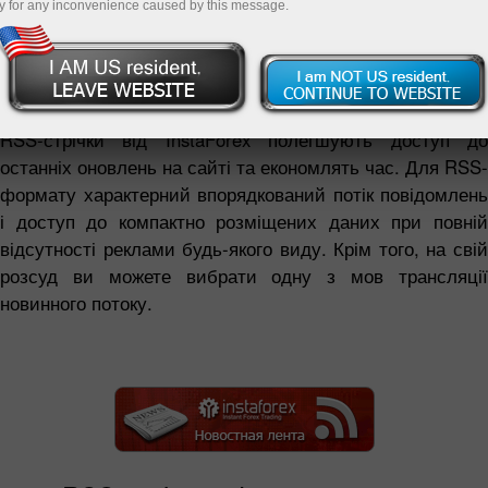
y for any inconvenience caused by this message.
RSS-стрічки від міжнародного брокера InstaForex - це
повне зведення аналітичних оглядів і свіжих новин з
фінансового ринку Форекс, а також новин компанії в
максимально зручному форматі.
RSS-стрічки від InstaForex полегшують доступ до
останніх оновлень на сайті та економлять час. Для RSS-
формату характерний впорядкований потік повідомлень
і доступ до компактно розміщених даних при повній
відсутності реклами будь-якого виду. Крім того, на свій
розсуд ви можете вибрати одну з мов трансляції
новинного потоку.