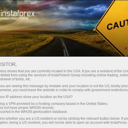
Трейдерам
Торгові умови
ISITOR,
Торгові умови
ess shows that you are currently located in the USA. If you are a resident of the Uni
ibited from using the services of InstaFintech Group including online trading, online
ІнстаФорекс
drawal of funds, etc.
k you are seeing this message by mistake and your location is not the US, kindly pro
herwise, you must leave the website in order to comply with government restrictions
Торгові умови визначають якість онлайн-
ur IP address show your location as the USA?
трейдингу
sing a VPN provided by a hosting company based in the United States;
oes not have proper WHOIS records;
occurred in the WHOIS geolocation database.
irm whether you are a US resident or not by clicking the relevant button below. If y
ption, being a US resident, you will not be able to open an account with InstaForex