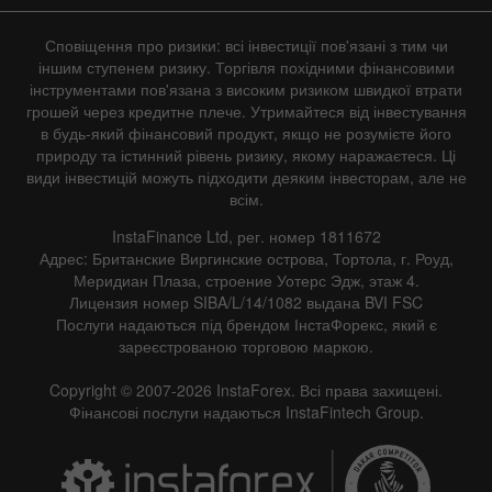
Сповіщення про ризики: всі інвестиції пов'язані з тим чи
іншим ступенем ризику. Торгівля похідними фінансовими
інструментами пов'язана з високим ризиком швидкої втрати
грошей через кредитне плече. Утримайтеся від інвестування
в будь-який фінансовий продукт, якщо не розумієте його
природу та істинний рівень ризику, якому наражаєтеся. Ці
види інвестицій можуть підходити деяким інвесторам, але не
всім.
InstaFinance Ltd, рег. номер 1811672
Адрес: Британские Виргинские острова, Тортола, г. Роуд,
Меридиан Плаза, строение Уотерс Эдж, этаж 4.
Лицензия номер SIBA/L/14/1082 выдана BVI FSC
Послуги надаються під брендом ІнстаФорекс, який є
зареєстрованою торговою маркою.
Copyright © 2007-2026 InstaForex. Всі права захищені.
Фінансові послуги надаються InstaFintech Group.