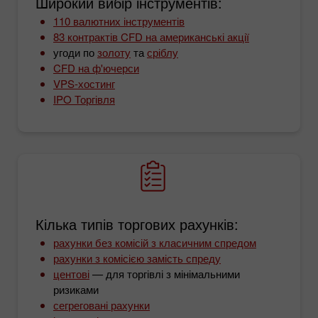
Широкий вибір інструментів:
110 валютних інструментів
83 контрактів CFD на американські акції
угоди по
золоту
та
сріблу
CFD на ф'ючерси
VPS-хостинг
IPO Торгівля
Кілька типів торгових рахунків:
рахунки без комісій з класичним спредом
рахунки з комісією замість спреду
центові
— для торгівлі з мінімальними
ризиками
сегреговані рахунки