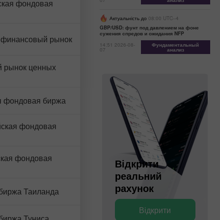
07
анализ
ская фондовая
Актуальність до
08:00 UTC--4
GBP/USD: фунт под давлением на фоне
сужения спредов и ожидания NFP
 финансовый рынок
14:51 2026-08-
Фундаментальный
07
анализ
й рынок ценных
я фондовая биржа
ская фондовая
ская фондовая
Відкрити
Відкрити
реальний
деморахунок
рахунок
биржа Таиланда
Відкрити
Відкрити
биржа Туниса