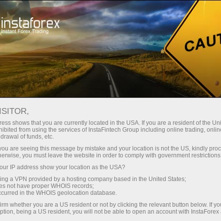
Швидке відкриття рахунку
Торгова платформа
очатківцям
Інвесторам
Партнерам
Промоа
ISITOR,
ess shows that you are currently located in the USA. If you are a resident of the Uni
ibited from using the services of InstaFintech Group including online trading, online
drawal of funds, etc.
свят
k you are seeing this message by mistake and your location is not the US, kindly pro
зувати
herwise, you must leave the website in order to comply with government restrictions
сно
ur IP address show your location as the USA?
ого типу
sing a VPN provided by a hosting company based in the United States;
ня
oes not have proper WHOIS records;
країну та
occurred in the WHOIS geolocation database.
irm whether you are a US resident or not by clicking the relevant button below. If y
ption, being a US resident, you will not be able to open an account with InstaForex