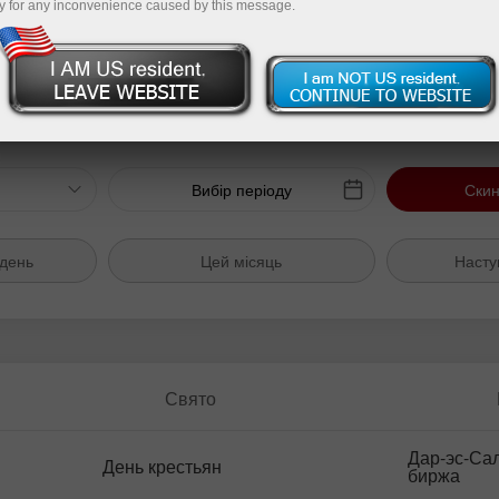
y for any inconvenience caused by this message.
Пополнит
Вибір періоду
Скин
ждень
Цей місяць
Насту
Свято
Дар-эс-Са
День крестьян
биржа