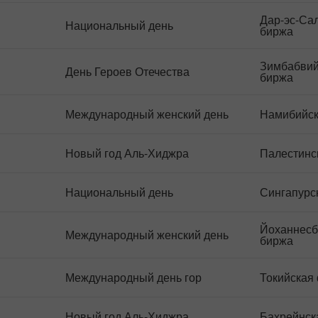
Дар-эс-Са
Национальный день
биржа
Зимбабвий
День Героев Отечества
биржа
Международный женский день
Намибийск
Новый год Аль-Хиджра
Палестинс
Национальный день
Сингапурс
Йоханнесб
Международный женский день
биржа
Международный день гор
Токийская
Новый год Аль-Хиджра
Бахрейнск