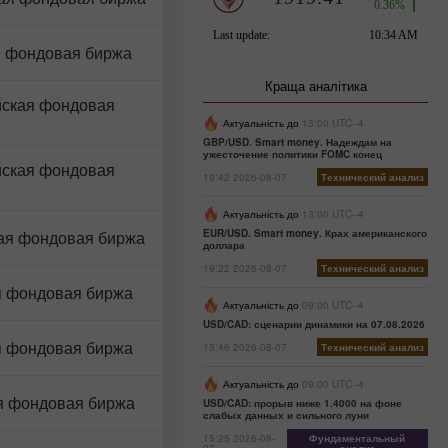
я фондовая биржа
Краща аналітика
ская фондовая
Актуальність до
13:00 UTC--4
GBP/USD. Smart money. Надеждам на
ужесточение политики FOMC конец
ская фондовая
19:42 2026-08-07
Технический анализ
Актуальність до
13:00 UTC--4
ая фондовая биржа
EUR/USD. Smart money. Крах американского
доллара
19:22 2026-08-07
Технический анализ
 фондовая биржа
Актуальність до
09:00 UTC--4
USD/CAD: сценарии динамики на 07.08.2026
я фондовая биржа
15:46 2026-08-07
Технический анализ
Актуальність до
09:00 UTC--4
я фондовая биржа
USD/CAD: прорыв ниже 1.4000 на фоне
слабых данных и сильного луни
15:25 2026-08-
Фундаментальный