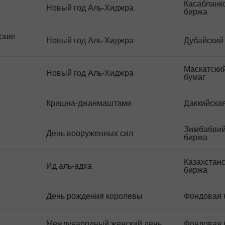
Касабланк
Новый год Аль-Хиджра
биржа
ские
Новый год Аль-Хиджра
Дубайский
Маскатски
Новый год Аль-Хиджра
бумаг
Кришна-джанмаштами
Даккийска
Зимбабвий
День вооруженных сил
биржа
Казахстан
Ид аль-адха
Відкрити
биржа
Відкрити
реальний
деморахунок
рахунок
День рождения королевы
Фондовая 
Відкрити
Відкрити
Международный женский день
Фондовая 