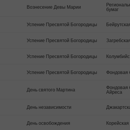
Региональ
Вознесение Девы Марии
бумаг
Успение Пресвятой Богородицы
Бейрутска
Успение Пресвятой Богородицы
Загребска
Успение Пресвятой Богородицы
Колумбийс
Успение Пресвятой Богородицы
Фондовая 
Фондовая 
День святого Мартина
Айреса
День независимости
Джакартск
День освобождения
Корейская