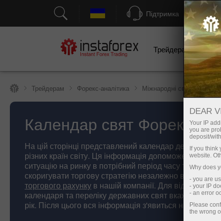
Підтримка
Трейдерам
П
Трейдерам
Форекс-аналітика
Міжнародні свята
DEAR V
Календар свят Форекс
Your IP addr
you are proh
deposit/with
На цій сторінці представлений календар державних 
If you thin
різних країн світу. Ця інформація допоможе спрогно
website. Ot
ситуацію на ринку в потрібний період часу та своєча
Why does yo
скоригувати торгову стратегію незалежно від вибран
- you are u
торгового рахунку
в нашій компанії. Для відображен
- your IP d
календаря та переліку державних свят вкажіть нижче 
- an error 
рік. Після цього вся інформація з'явиться на сторінці.
Please conf
the wrong o