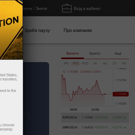
Поповнити / Зняти
Вхід в кабінет
кції
Зроби паузу
Про компанію
Валюти
Крипто
Акції
M5
M15
M30
H1
H4
D1
W1
C
1
.
1
5
5
8
0
0
.
0
0
0
0
0
0
.
0
0
%
ted States,
 transfers,
ceed to the
.
EURUSD.fx
1.15580
+0.00330
+0.29%
ou choose
GBPUSD.fx
1.34920
+0.00370
+0.27%
 anyway.