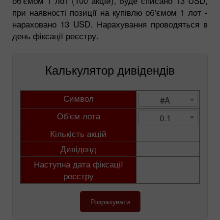
об'ємом 1 лот (100 акцій), буде списано 13 USD,
при наявності позиції на купівлю об'ємом 1 лот -
нараховано 13 USD. Нарахування проводяться в
день фіксації реєстру.
Калькулятор дивідендів
Символ
#A
Об'єм лота
0.1
Кількість акцій
Дивіденд
Наступна дата фіксації
реєстру
Розрахувати