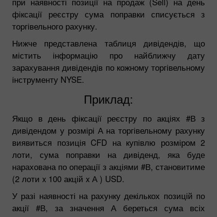
при наявності позиції на продаж (Sell) на день
фіксації реєстру сума поправки списується з
торгівельного рахунку.
Нижче представлена таблиця дивідендів, що
містить інформацію про найближчу дату
зарахування дивідендів по кожному торгівельному
інструменту NYSE.
Приклад:
Якщо в день фіксації реєстру по акціях #В з
дивідендом у розмірі А на торгівельному рахунку
виявиться позиція CFD на купівлю розміром 2
лоти, сума поправки на дивіденд, яка буде
нарахована по операції з акціями #В, становитиме
(2 лоти x 100 акцій x А ) USD.
У разі наявності на рахунку декількох позицій по
акції #В, за значення А береться сума всіх