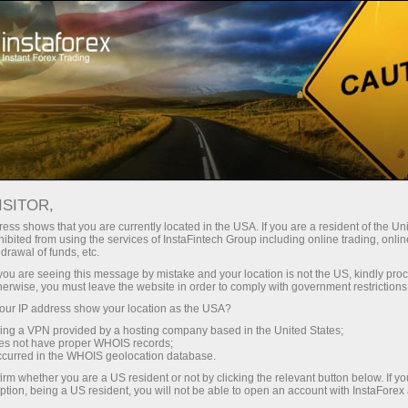
Трейдерам
Калькулятор дивідендів
ISITOR,
Калькулятор
ess shows that you are currently located in the USA. If you are a resident of the Uni
ibited from using the services of InstaFintech Group including online trading, online
дивідендів для
drawal of funds, etc.
k you are seeing this message by mistake and your location is not the US, kindly pro
Форекс трейдерів
herwise, you must leave the website in order to comply with government restrictions
ur IP address show your location as the USA?
sing a VPN provided by a hosting company based in the United States;
Даний розділ підійде для тих трейдерів, які
oes not have proper WHOIS records;
торгують контрактами на різницю по акціях
occurred in the WHOIS geolocation database.
(CFD). На сторінці представлена таблиця
irm whether you are a US resident or not by clicking the relevant button below. If y
дивідендів, що містить інформацію про
ption, being a US resident, you will not be able to open an account with InstaForex