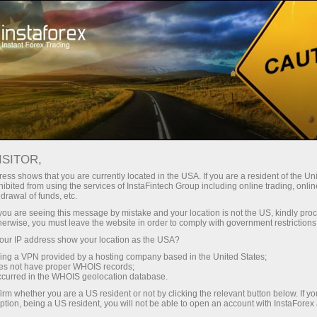
Початківцям
Часті запитання
ISITOR,
ess shows that you are currently located in the USA. If you are a resident of the Uni
ibited from using the services of InstaFintech Group including online trading, online
Виникли питання?
drawal of funds, etc.
k you are seeing this message by mistake and your location is not the US, kindly pro
herwise, you must leave the website in order to comply with government restrictions
Ми знаємо на них відповіді! На цій сторінці
ur IP address show your location as the USA?
ми постаралися відповісти на
найпоширеніші питання про партнерську
sing a VPN provided by a hosting company based in the United States;
oes not have proper WHOIS records;
програму, торгові умови, ПАММ-систему,
occurred in the WHOIS geolocation database.
реєстрацію, верифікацію та багато іншого.
irm whether you are a US resident or not by clicking the relevant button below. If y
ption, being a US resident, you will not be able to open an account with InstaForex