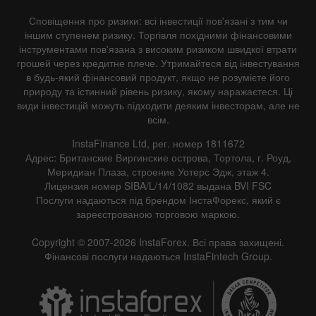
Сповіщення про ризики: всі інвестиції пов'язані з тим чи
іншим ступенем ризику. Торгівля похідними фінансовими
інструментами пов'язана з високим ризиком швидкої втрати
грошей через кредитне плече. Утримайтеся від інвестування
в будь-який фінансовий продукт, якщо не розумієте його
природу та істинний рівень ризику, якому наражаєтеся. Ці
види інвестицій можуть підходити деяким інвесторам, але не
всім.
InstaFinance Ltd, рег. номер 1811672
Адрес: Британские Виргинские острова, Тортола, г. Роуд,
Меридиан Плаза, строение Уотерс Эдж, этаж 4.
Лицензия номер SIBA/L/14/1082 выдана BVI FSC
Послуги надаються під брендом ІнстаФорекс, який є
зареєстрованою торговою маркою.
Copyright © 2007-2026 InstaForex. Всі права захищені.
Фінансові послуги надаються InstaFintech Group.