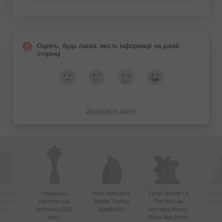
Оцініть, будь ласка, якість інформації на даній
сторінці
Залишити відгук
вніший
Найкраща
Most Innovative
Forex Broker Of
Best
в Азії
партнерська
Mobile Trading
The Year на
Techno
року
програма 2020
Application
виставці Money
року
Expo Abu Dhabi