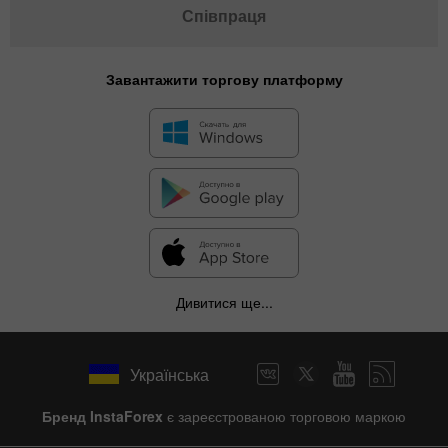
Співпраця
Завантажити торгову платформу
Дивитися ще...
Українська
Бренд InstaForex
є зареєстрованою торговою маркою