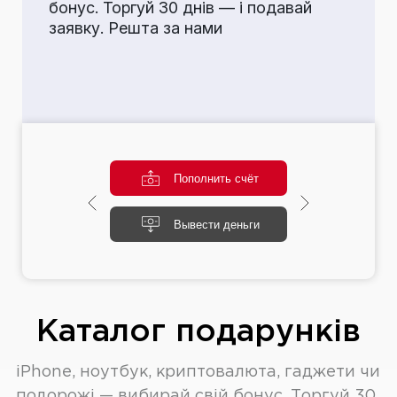
бонус. Торгуй 30 днів — і подавай
заявку. Решта за нами
ахунок
Пополнить счёт
унок
Вывести деньги
Каталог подарунків
iPhone, ноутбук, криптовалюта, гаджети чи
подорожі — вибирай свій бонус. Торгуй 30