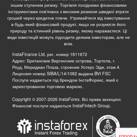
іншим ступенем ризику. Торгівля похідними фінансовими
інструментами пов'язана з високим ризиком швидкої втрати
грошей через кредитне плече. Утримайтеся від інвестування
в будь-який фінансовий продукт, якщо не розумієте його
природу та істинний рівень ризику, якому наражаєтеся. Ці
види інвестицій можуть підходити деяким інвесторам, але не
всім.
InstaFinance Ltd, рег. номер 1811672
Адрес: Британские Виргинские острова, Тортола, г.
Роуд, Меридиан Плаза, строение Уотерс Эдж, этаж 4.
Лицензия номер SIBA/L/14/1082 выдана BVI FSC
Послуги надаються під брендом ІнстаФорекс, який є
зареєстрованою торговою маркою.
Copyright © 2007-2026 InstaForex. Всі права захищені.
Фінансові послуги надаються InstaFintech Group.